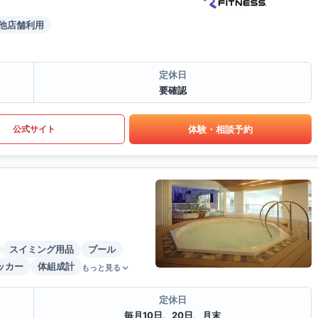
他店舗利用
定休日
要確認
体験・相談予約
公式サイト
スイミング用品
プール
ッカー
体組成計
もっと見る
定休日
毎月10日、20日、月末