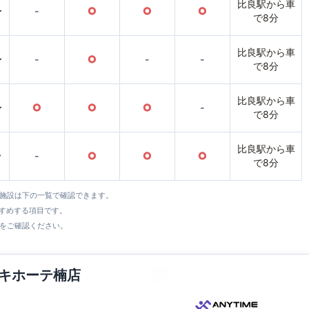
比良駅から車
〜
-
○
○
○
で8分
比良駅から車
〜
-
○
-
-
で8分
比良駅から車
〜
○
○
○
-
で8分
比良駅から車
〜
-
○
○
○
で8分
全施設は下の一覧で確認できます。
すすめする項目です。
をご確認ください。
・キホーテ楠店