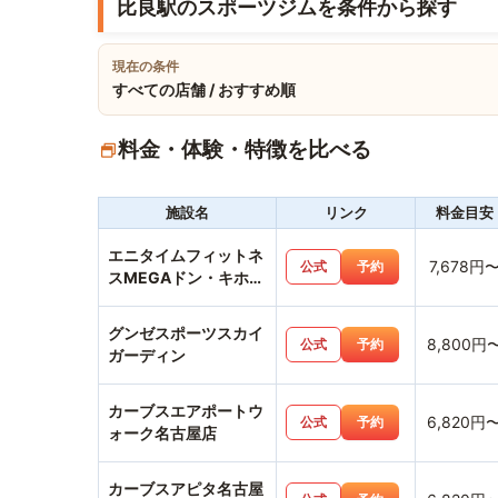
比良駅のスポーツジムを条件から探す
現在の条件
すべての店舗 / おすすめ順
料金・体験・特徴を比べる
施設名
リンク
料金目安
エニタイムフィットネ
7,678円
公式
予約
スMEGAドン・キホー
テ楠店
グンゼスポーツスカイ
8,800円
公式
予約
ガーディン
カーブスエアポートウ
6,820円
公式
予約
ォーク名古屋店
カーブスアピタ名古屋