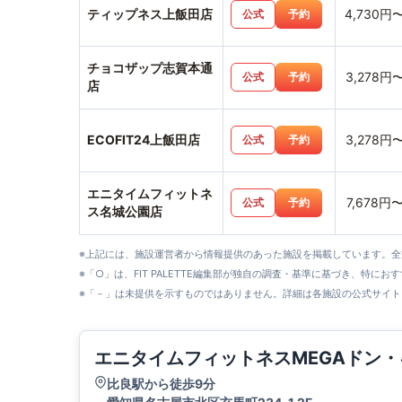
ティップネス上飯田店
4,730円
公式
予約
チョコザップ志賀本通
3,278円
公式
予約
店
ECOFIT24上飯田店
3,278円
公式
予約
エニタイムフィットネ
7,678円
公式
予約
ス名城公園店
※上記には、施設運営者から情報提供のあった施設を掲載しています。
※「○」は、FIT PALETTE編集部が独自の調査・基準に基づき、特にお
※「－」は未提供を示すものではありません。詳細は各施設の公式サイト
エニタイムフィットネスMEGAドン
比良駅から徒歩9分