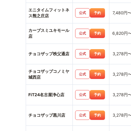
エニタイムフィットネ
7,480円
公式
予約
ス熊之庄店
カーブスミユキモール
6,820円
公式
予約
店
チョコザップ秩父通店
3,278円
公式
予約
チョコザップコノミヤ
3,278円
公式
予約
城西店
FiT24名古屋浄心店
3,278円
公式
予約
チョコザップ黒川店
3,278円
公式
予約