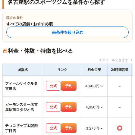
名古屋駅のスポーツジムを条件から探す
現在の条件
すべての店舗 / おすすめ順
条件を絞り込む
料金・体験・特徴を比べる
スクロールできます →
施設名
リンク
料金目安
24時間営業
フィールサイクル名
-
公式
予約
4,400円〜
古屋店
ビーモンスター名古
-
公式
予約
4,950円〜
屋駅前スタジオ店
チョコザップ太閤四
○
公式
予約
3,278円〜
丁目店