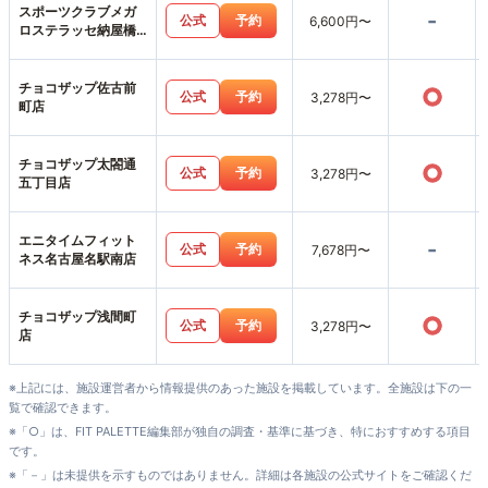
スポーツクラブメガ
-
公式
予約
6,600円〜
ロステラッセ納屋橋
店
チョコザップ佐古前
○
公式
予約
3,278円〜
町店
チョコザップ太閤通
○
公式
予約
3,278円〜
五丁目店
エニタイムフィット
-
公式
予約
7,678円〜
ネス名古屋名駅南店
チョコザップ浅間町
○
公式
予約
3,278円〜
店
※上記には、施設運営者から情報提供のあった施設を掲載しています。全施設は下の一
覧で確認できます。
※「○」は、FIT PALETTE編集部が独自の調査・基準に基づき、特におすすめする項目
です。
※「－」は未提供を示すものではありません。詳細は各施設の公式サイトをご確認くだ