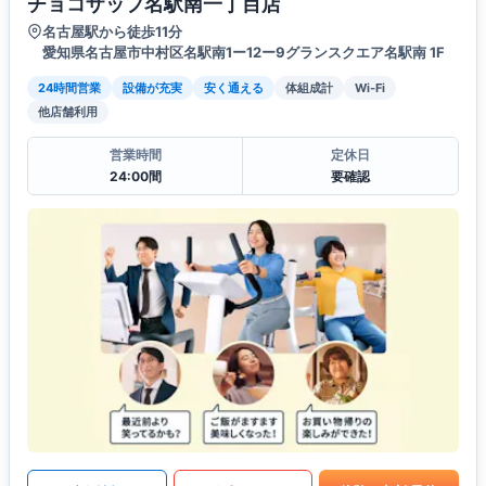
チョコザップ名駅南一丁目店
名古屋駅から徒歩11分
愛知県名古屋市中村区名駅南1ー12ー9グランスクエア名駅南 1F
24時間営業
設備が充実
安く通える
体組成計
Wi-Fi
他店舗利用
営業時間
定休日
24:00間
要確認