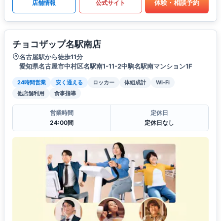
体験・相談予約
店舗情報
公式サイト
チョコザップ名駅南店
名古屋駅から徒歩11分
愛知県名古屋市中村区名駅南1-11-2中駒名駅南マンション1F
24時間営業
安く通える
ロッカー
体組成計
Wi-Fi
他店舗利用
食事指導
営業時間
定休日
24:00間
定休日なし