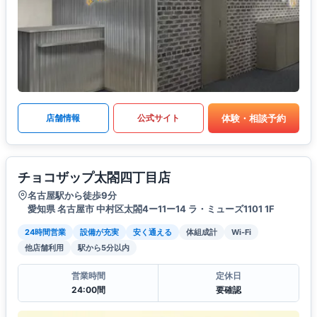
体験・相談予約
店舗情報
公式サイト
チョコザップ太閤四丁目店
名古屋駅から徒歩9分
愛知県 名古屋市 中村区太閤4ー11ー14 ラ・ミューズ1101 1F
24時間営業
設備が充実
安く通える
体組成計
Wi-Fi
他店舗利用
駅から5分以内
営業時間
定休日
24:00間
要確認