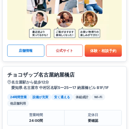
体験・相談予約
店舗情報
公式サイト
チョコザップ名古屋納屋橋店
名古屋駅から徒歩12分
愛知県 名古屋市 中村区名駅5ー25ー17 納屋橋ビル B1F/1F
24時間営業
設備が充実
安く通える
体組成計
Wi-Fi
他店舗利用
営業時間
定休日
24:00間
要確認