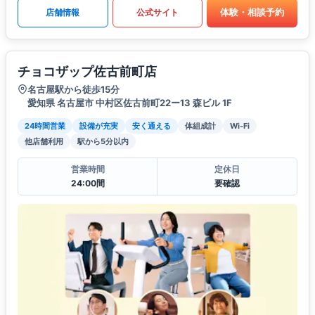
体験・相談予約
店舗情報
公式サイト
チョコザップ佐古前町店
名古屋駅から徒歩15分
愛知県 名古屋市 中村区佐古前町22ー13 森ビル 1F
24時間営業
設備が充実
安く通える
体組成計
Wi-Fi
他店舗利用
駅から5分以内
営業時間
定休日
24:00間
要確認