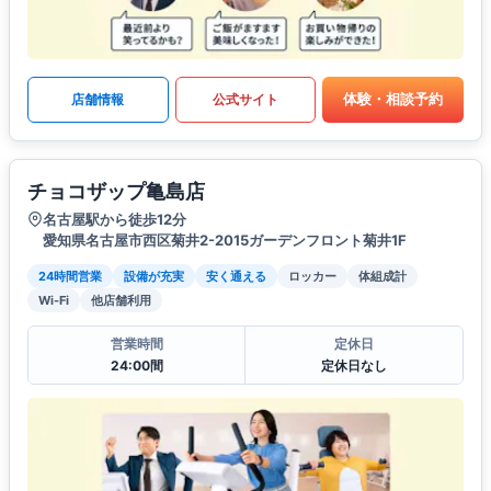
体験・相談予約
店舗情報
公式サイト
チョコザップ亀島店
名古屋駅から徒歩12分
愛知県名古屋市西区菊井2-2015ガーデンフロント菊井1F
24時間営業
設備が充実
安く通える
ロッカー
体組成計
Wi-Fi
他店舗利用
営業時間
定休日
24:00間
定休日なし