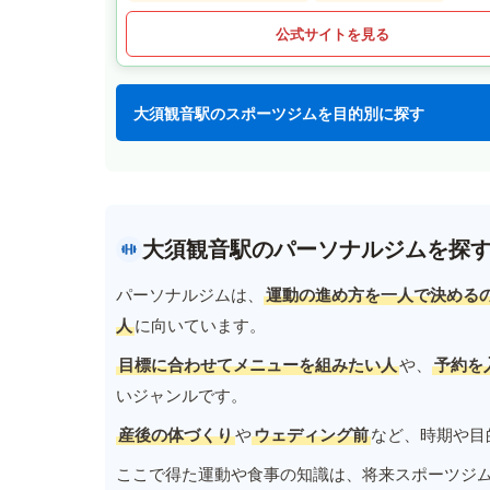
公式サイトを見る
大須観音駅のスポーツジムを目的別に探す
大須観音駅のパーソナルジムを探
パーソナルジムは、
運動の進め方を一人で決める
人
に向いています。
目標に合わせてメニューを組みたい人
や、
予約を
いジャンルです。
産後の体づくり
や
ウェディング前
など、時期や目
ここで得た運動や食事の知識は、将来スポーツジ