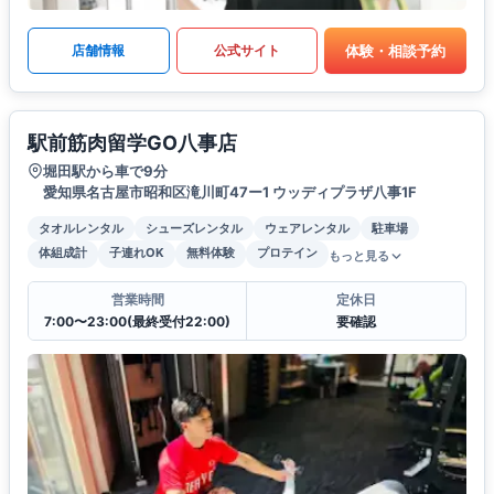
体験・相談予約
店舗情報
公式サイト
駅前筋肉留学GO八事店
堀田駅から車で9分
愛知県名古屋市昭和区滝川町47ー1 ウッディプラザ八事1F
タオルレンタル
シューズレンタル
ウェアレンタル
駐車場
体組成計
子連れOK
無料体験
プロテイン
もっと見る
営業時間
定休日
7:00〜23:00(最終受付22:00)
要確認