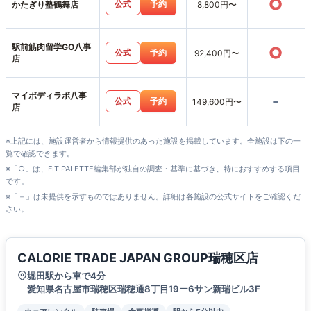
○
公式
予約
かたぎり塾鶴舞店
8,800円〜
駅前筋肉留学GO八事
○
公式
予約
92,400円〜
店
マイボディラボ八事
-
公式
予約
149,600円〜
店
※上記には、施設運営者から情報提供のあった施設を掲載しています。全施設は下の一
覧で確認できます。
※「○」は、FIT PALETTE編集部が独自の調査・基準に基づき、特におすすめする項目
です。
※「－」は未提供を示すものではありません。詳細は各施設の公式サイトをご確認くだ
さい。
CALORIE TRADE JAPAN GROUP瑞穂区店
堀田駅から車で4分
愛知県名古屋市瑞穂区瑞穂通8丁目19ー6サン新瑞ビル3F