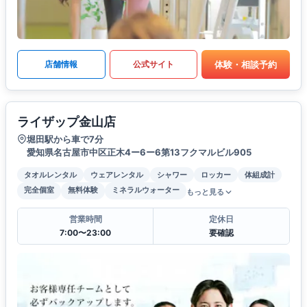
体験・相談予約
店舗情報
公式サイト
ライザップ金山店
堀田駅から車で7分
愛知県名古屋市中区正木4ー6ー6第13フクマルビル905
タオルレンタル
ウェアレンタル
シャワー
ロッカー
体組成計
完全個室
無料体験
ミネラルウォーター
もっと見る
営業時間
定休日
7:00〜23:00
要確認