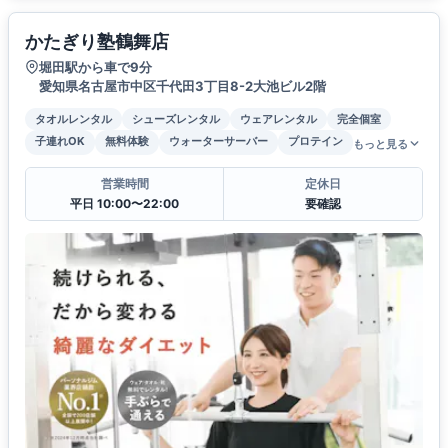
かたぎり塾鶴舞店
堀田駅から車で9分
愛知県名古屋市中区千代田3丁目8-2大池ビル2階
タオルレンタル
シューズレンタル
ウェアレンタル
完全個室
子連れOK
無料体験
ウォーターサーバー
プロテイン
もっと見る
営業時間
定休日
平日 10:00〜22:00
要確認