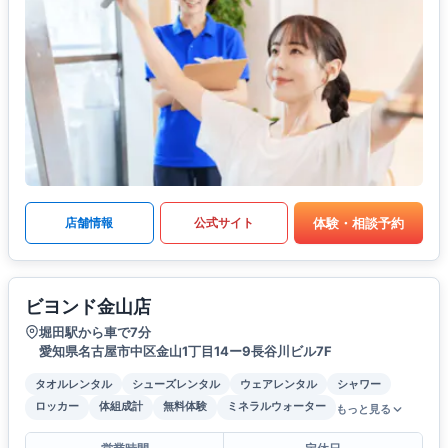
体験・相談予約
店舗情報
公式サイト
ビヨンド金山店
堀田駅から車で7分
愛知県名古屋市中区金山1丁目14ー9長谷川ビル7F
タオルレンタル
シューズレンタル
ウェアレンタル
シャワー
ロッカー
体組成計
無料体験
ミネラルウォーター
もっと見る