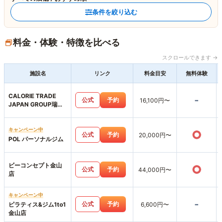
条件を絞り込む
料金・体験・特徴を比べる
スクロールできます →
施設名
リンク
料金目安
無料体験
CALORIE TRADE
-
公式
予約
16,100円〜
JAPAN GROUP瑞穂
区店
キャンペーン中
○
公式
予約
20,000円〜
POL パーソナルジム
ビーコンセプト金山
○
公式
予約
44,000円〜
店
キャンペーン中
-
公式
予約
ピラティス&ジム1to1
6,600円〜
金山店