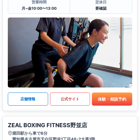
営業時間
定休日
月~金10:00〜13:00
要確認
体験・相談予約
店舗情報
公式サイト
ZEAL BOXING FITNESS野並店
堀田駅から車で8分
愛知県名古屋市天白区野並1丁目48-2大喜1階