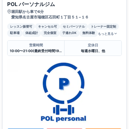
POL パーソナルジム
堀田駅から車で4分
愛知県名古屋市瑞穂区石田町１丁目５１−１６
レッスン振替可
キャンセル可
セミパーソナル
トレーナー固定制
駐車場
体組成計
完全個室
子連れOK
無料体験
もっと見る
営業時間
定休日
10:00〜21:00(最終受付時間19:30)
毎週水曜日、他