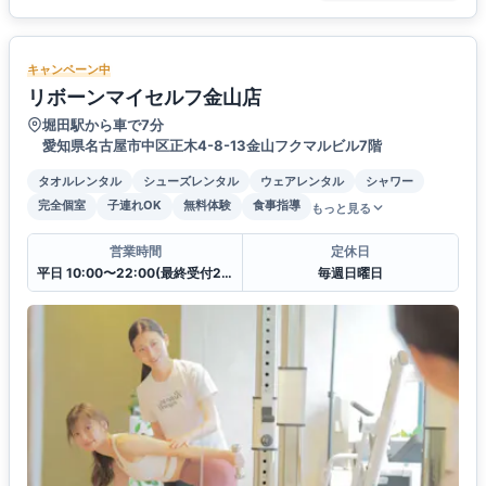
キャンペーン中
リボーンマイセルフ金山店
堀田駅から車で7分
愛知県名古屋市中区正木4-8-13金山フクマルビル7階
タオルレンタル
シューズレンタル
ウェアレンタル
シャワー
完全個室
子連れOK
無料体験
食事指導
もっと見る
営業時間
定休日
平日 10:00〜22:00(最終受付21:00)
毎週日曜日