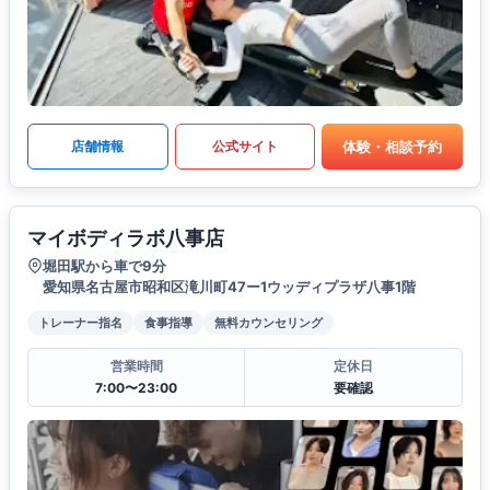
体験・相談予約
店舗情報
公式サイト
マイボディラボ八事店
堀田駅から車で9分
愛知県名古屋市昭和区滝川町47ー1ウッディプラザ八事1階
トレーナー指名
食事指導
無料カウンセリング
営業時間
定休日
7:00〜23:00
要確認