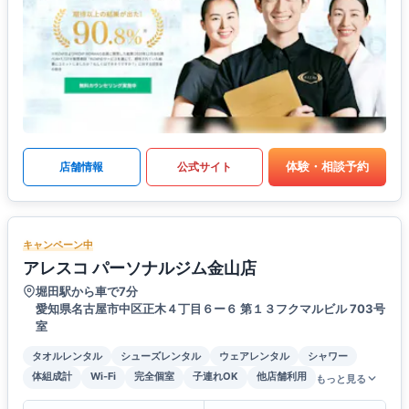
体験・相談予約
店舗情報
公式サイト
キャンペーン中
アレスコ パーソナルジム金山店
堀田駅から車で7分
愛知県名古屋市中区正木４丁目６ー６ 第１３フクマルビル 703号
室
タオルレンタル
シューズレンタル
ウェアレンタル
シャワー
体組成計
Wi-Fi
完全個室
子連れOK
他店舗利用
もっと見る