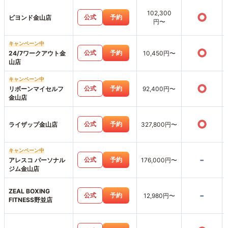
102,300
○
公式
予約
ビヨンド金山店
円〜
キャンペーン中
○
公式
予約
24/7ワークアウト金
10,450円〜
山店
キャンペーン中
○
公式
予約
リボーンマイセルフ
92,400円〜
金山店
○
公式
予約
ライザップ金山店
327,800円〜
キャンペーン中
-
公式
予約
アレスコ パーソナル
176,000円〜
ジム金山店
ZEAL BOXING
-
公式
予約
12,980円〜
FITNESS野並店