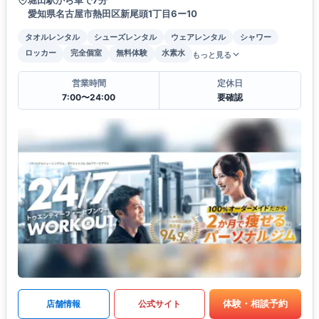
愛知県名古屋市熱田区新尾頭1丁目6ー10
タオルレンタル
シューズレンタル
ウェアレンタル
シャワー
ロッカー
完全個室
無料体験
水素水
もっと見る
営業時間
定休日
7:00〜24:00
要確認
体験・相談予約
店舗情報
公式サイト