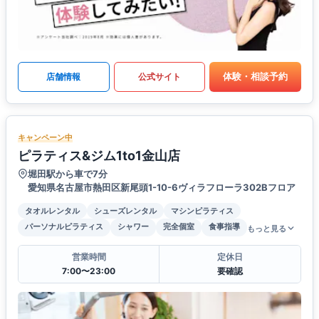
体験・相談予約
店舗情報
公式サイト
キャンペーン中
ピラティス&ジム1to1金山店
堀田駅から車で7分
愛知県名古屋市熱田区新尾頭1-10-6ヴィラフローラ302Bフロア
タオルレンタル
シューズレンタル
マシンピラティス
パーソナルピラティス
シャワー
完全個室
食事指導
もっと見る
営業時間
定休日
7:00〜23:00
要確認