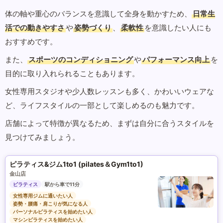
体の軸や重心のバランスを意識して全身を動かすため、
日常生
活での動きやすさ
や
姿勢づくり
、
柔軟性
を意識したい人にも
おすすめです。
また、
スポーツのコンディショニング
や
パフォーマンス向上
を
目的に取り入れられることもあります。
女性専用スタジオや少人数レッスンも多く、かわいいウェアな
ど、ライフスタイルの一部として楽しめるのも魅力です。
店舗によって特徴が異なるため、まずは自分に合うスタイルを
見つけてみましょう。
ピラティス&ジム1to1 (pilates＆Gym1to1)
金山店
ピラティス
駅から車で11分
女性専用ジムに通いたい人
姿勢・腰痛・肩こりが気になる人
パーソナルピラティスを始めたい人
マシンピラティスを始めたい人