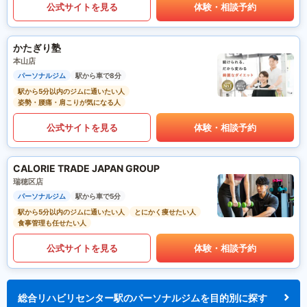
公式サイトを見る
体験・相談予約
かたぎり塾
本山店
パーソナルジム
駅から車で8分
駅から5分以内のジムに通いたい人
姿勢・腰痛・肩こりが気になる人
公式サイトを見る
体験・相談予約
CALORIE TRADE JAPAN GROUP
瑞穂区店
パーソナルジム
駅から車で5分
駅から5分以内のジムに通いたい人
とにかく痩せたい人
食事管理も任せたい人
公式サイトを見る
体験・相談予約
総合リハビリセンター駅のパーソナルジムを目的別に探す