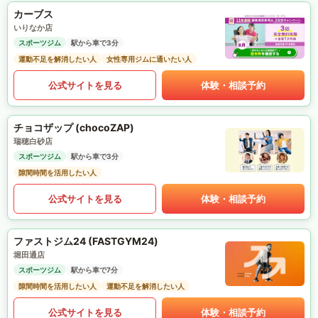
カーブス
いりなか店
スポーツジム
駅から車で3分
運動不足を解消したい人
女性専用ジムに通いたい人
公式サイトを見る
体験・相談予約
チョコザップ (chocoZAP)
瑞穂白砂店
スポーツジム
駅から車で3分
隙間時間を活用したい人
公式サイトを見る
体験・相談予約
ファストジム24 (FASTGYM24)
堀田通店
スポーツジム
駅から車で7分
隙間時間を活用したい人
運動不足を解消したい人
公式サイトを見る
体験・相談予約