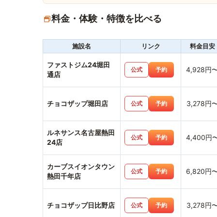
料金・体験・特徴を比べる
施設名
リンク
料金目安
ファストジム24堀田
4,928円
公式
予約
通店
チョコザップ堀田店
3,278円
公式
予約
ルネサンス名古屋熱田
4,400円
公式
予約
24店
カーブスイオンタウン
6,820円
公式
予約
熱田千年店
チョコザップ日比野店
3,278円
公式
予約