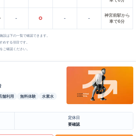
神宮前駅から
〜
-
○
-
-
車で6分
全施設は下の一覧で確認できます。
すすめする項目です。
をご確認ください。
階
店舗利用
無料体験
水素水
定休日
要確認