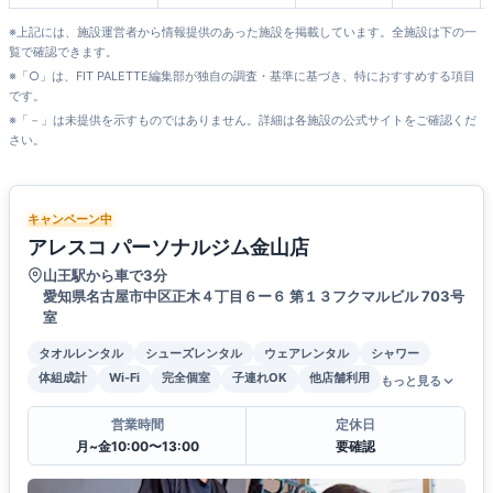
※上記には、施設運営者から情報提供のあった施設を掲載しています。全施設は下の一
覧で確認できます。
※「○」は、FIT PALETTE編集部が独自の調査・基準に基づき、特におすすめする項目
です。
※「－」は未提供を示すものではありません。詳細は各施設の公式サイトをご確認くだ
さい。
キャンペーン中
アレスコ パーソナルジム金山店
山王駅から車で3分
愛知県名古屋市中区正木４丁目６ー６ 第１３フクマルビル 703号
室
タオルレンタル
シューズレンタル
ウェアレンタル
シャワー
体組成計
Wi-Fi
完全個室
子連れOK
他店舗利用
もっと見る
営業時間
定休日
月~金10:00〜13:00
要確認