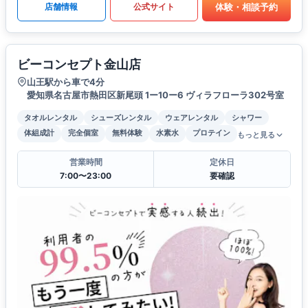
体験・相談予約
店舗情報
公式サイト
ビーコンセプト金山店
山王駅から車で4分
愛知県名古屋市熱田区新尾頭 1ー10ー6 ヴィラフローラ302号室
タオルレンタル
シューズレンタル
ウェアレンタル
シャワー
体組成計
完全個室
無料体験
水素水
プロテイン
もっと見る
営業時間
定休日
7:00〜23:00
要確認