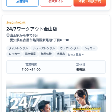
体験・相談予約
店舗情報
公式サイト
キャンペーン中
24/7ワークアウト金山店
山王駅から車で3分
愛知県名古屋市熱田区新尾頭1丁目6ー10
タオルレンタル
シューズレンタル
ウェアレンタル
シャワー
ロッカー
完全個室
無料体験
水素水
もっと見る
営業時間
定休日
7:00〜24:00
要確認