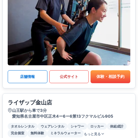
体験・相談予約
店舗情報
公式サイト
ライザップ金山店
山王駅から車で3分
愛知県名古屋市中区正木4ー6ー6第13フクマルビル905
タオルレンタル
ウェアレンタル
シャワー
ロッカー
体組成計
完全個室
無料体験
ミネラルウォーター
もっと見る