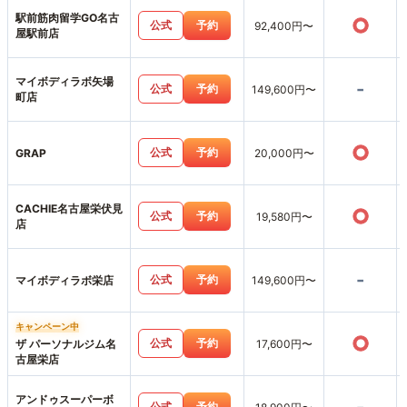
駅前筋肉留学GO名古
○
公式
予約
92,400円〜
屋駅前店
マイボディラボ矢場
-
公式
予約
149,600円〜
町店
○
公式
予約
GRAP
20,000円〜
CACHIE名古屋栄伏見
○
公式
予約
19,580円〜
店
-
公式
予約
マイボディラボ栄店
149,600円〜
キャンペーン中
○
公式
予約
ザ パーソナルジム名
17,600円〜
古屋栄店
アンドゥスーパーボ
公式
予約