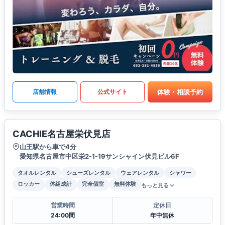
体験・相談予約
店舗情報
公式サイト
CACHIE名古屋栄伏見店
山王駅から車で4分
愛知県名古屋市中区栄2-1-19サンシャイン伏見ビル6F
タオルレンタル
シューズレンタル
ウェアレンタル
シャワー
ロッカー
体組成計
完全個室
無料体験
もっと見る
営業時間
定休日
24:00間
年中無休