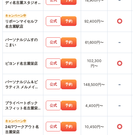
-
18,900円〜
ディ名古屋スタジオ
店
キャンペーン中
○
公式
予約
リボーンマイセルフ
92,400円〜
名古屋駅店
パーソナルジムすの
-
公式
予約
61,600円〜
こまい
102,300
○
公式
予約
ビヨンド名古屋栄店
円〜
パーソナルジム＆ピ
-
公式
予約
148,500円〜
ラティス メルメイク
伏見店
プライベートボック
-
公式
予約
4,400円〜
スフィット名古屋栄
店
キャンペーン中
○
公式
予約
24/7ワークアウト名
10,450円〜
古屋栄店