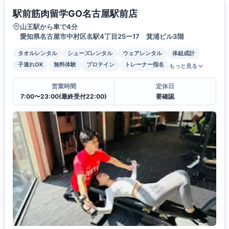
駅前筋肉留学GO名古屋駅前店
山王駅から車で4分
愛知県名古屋市中村区名駅4丁目25ー17 箕浦ビル3階
タオルレンタル
シューズレンタル
ウェアレンタル
体組成計
子連れOK
無料体験
プロテイン
トレーナー指名
もっと見る
営業時間
定休日
7:00〜23:00(最終受付22:00)
要確認