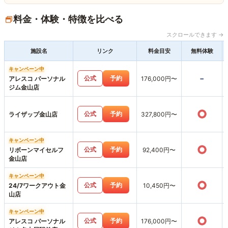
料金・体験・特徴を比べる
スクロールできます →
施設名
リンク
料金目安
無料体験
キャンペーン中
-
公式
予約
アレスコ パーソナル
176,000円〜
ジム金山店
○
公式
予約
ライザップ金山店
327,800円〜
キャンペーン中
○
公式
予約
リボーンマイセルフ
92,400円〜
金山店
キャンペーン中
○
公式
予約
24/7ワークアウト金
10,450円〜
山店
キャンペーン中
○
公式
予約
アレスコ パーソナル
176,000円〜