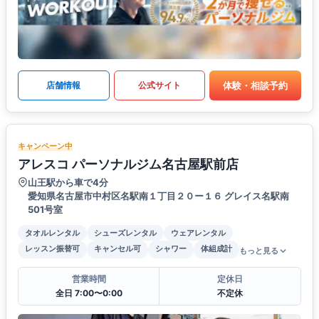
体験・相談予約
店舗情報
公式サイト
キャンペーン中
アレスコ パーソナルジム名古屋駅前店
山王駅から車で4分
愛知県名古屋市中村区名駅南１丁目２０ー１６ グレイス名駅南
501号室
タオルレンタル
シューズレンタル
ウェアレンタル
レッスン振替可
キャンセル可
シャワー
体組成計
もっと見る
営業時間
定休日
全日 7:00〜0:00
不定休