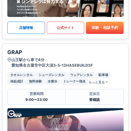
体験・相談予約
店舗情報
公式サイト
GRAP
山王駅から車で4分
愛知県名古屋市中区大須3-5-13HASEBUILD3F
タオルレンタル
シューズレンタル
ウェアレンタル
駐車場
体組成計
無料体験
水素水
トレーナー指名
もっと見る
営業時間
定休日
9:00〜23:00
要確認