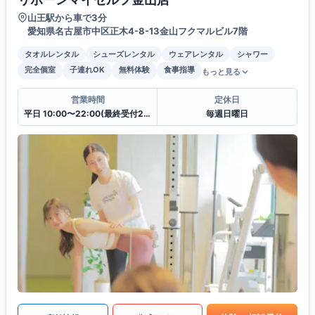
山王駅から車で3分
愛知県名古屋市中区正木4-8-13金山フクマルビル7階
タオルレンタル
シューズレンタル
ウェアレンタル
シャワー
完全個室
子連れOK
無料体験
食事指導
もっと見る
営業時間
定休日
平日 10:00〜22:00(最終受付21:00)
毎週日曜日