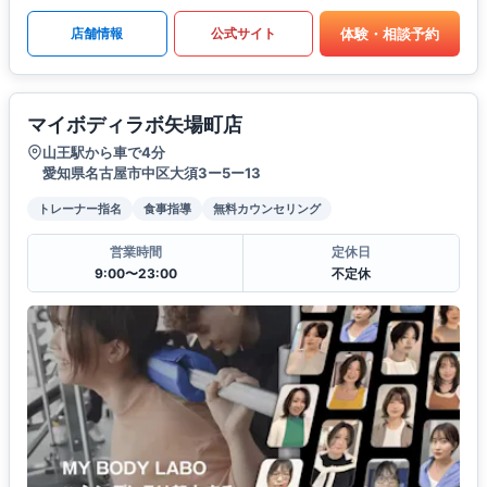
体験・相談予約
店舗情報
公式サイト
マイボディラボ矢場町店
山王駅から車で4分
愛知県名古屋市中区大須3ー5ー13
トレーナー指名
食事指導
無料カウンセリング
営業時間
定休日
9:00〜23:00
不定休