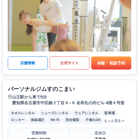
体験・相談予約
店舗情報
公式サイト
パーソナルジムすのこまい
山王駅から車で5分
愛知県名古屋市中区錦２丁目９−６ 名和丸の内ビル 4階Ａ号室
タオルレンタル
シューズレンタル
ウェアレンタル
駐車場
ロッカー
体組成計
Wi-Fi
完全個室
子連れOK
もっと見る
営業時間
定休日