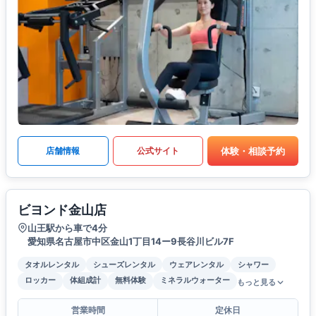
体験・相談予約
店舗情報
公式サイト
ビヨンド金山店
山王駅から車で4分
愛知県名古屋市中区金山1丁目14ー9長谷川ビル7F
タオルレンタル
シューズレンタル
ウェアレンタル
シャワー
ロッカー
体組成計
無料体験
ミネラルウォーター
もっと見る
営業時間
定休日