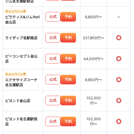
ジム名古屋駅前店
キャンペーン中
-
公式
予約
ピラティス&ジム1to1
6,600円〜
金山店
○
公式
予約
ライザップ名駅南店
327,800円〜
ビーコンセプト金山
○
公式
予約
44,000円〜
店
キャンペーン中
○
公式
予約
エクササイズコーチ
9,900円〜
名古屋駅店
102,300
○
公式
予約
ビヨンド金山店
円〜
ビヨンド名古屋駅前
102,300
○
公式
予約
店
円〜