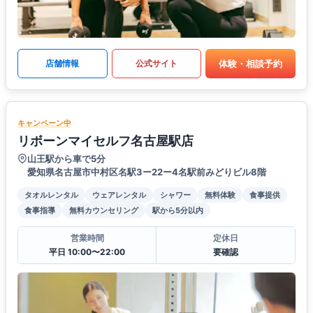
体験・相談予約
店舗情報
公式サイト
キャンペーン中
リボーンマイセルフ名古屋駅店
山王駅から車で5分
愛知県名古屋市中村区名駅3ー22ー4名駅前みどりビル8階
タオルレンタル
ウェアレンタル
シャワー
無料体験
食事提供
食事指導
無料カウンセリング
駅から5分以内
営業時間
定休日
平日 10:00〜22:00
要確認