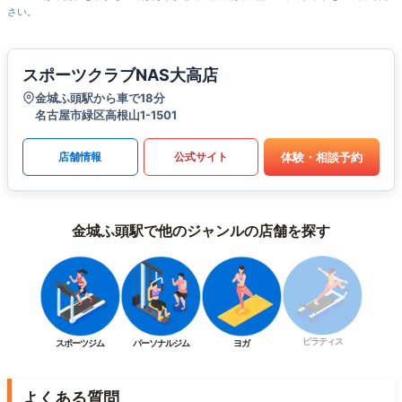
さい。
スポーツクラブNAS大高店
金城ふ頭駅から車で18分
名古屋市緑区高根山1-1501
体験・相談予約
店舗情報
公式サイト
金城ふ頭駅で他のジャンルの店舗を探す
ピラティス
スポーツジム
パーソナルジム
ヨガ
よくある質問