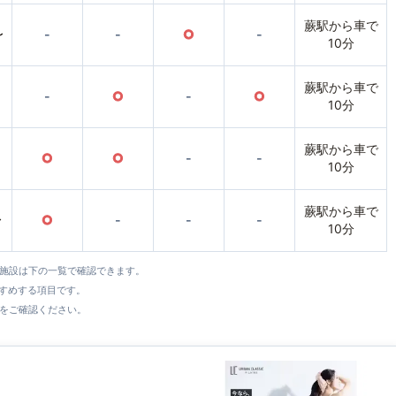
蕨駅から車で
〜
-
-
○
-
10分
蕨駅から車で
-
○
-
○
10分
蕨駅から車で
○
○
-
-
10分
蕨駅から車で
〜
○
-
-
-
10分
全施設は下の一覧で確認できます。
すすめする項目です。
をご確認ください。