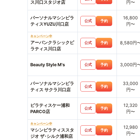
ス川口スタジオ店
円〜
パーソナルマシンピラ
16,800
公式
予約
ティスYUZU川口店
円〜
キャンペーン中
アーバンクラシックピ
8,580円
公式
予約
ラティス川口店
Beauty Style M's
3,000円
公式
予約
パーソナルマシンピラ
33,000
公式
予約
ティス サクラ川口店
円〜
ピラティスケー浦和
12,320
公式
予約
PARCO店
円〜
キャンペーン中
12,980
マシンピラティススタ
公式
予約
円〜
ジオ ザ･シルク浦和店