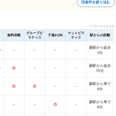
条件を絞り込む
スクロールできます 
グループピ
マットピラ
無料体験
子連れOK
駅からの距離
ラティス
ティス
蕨駅から徒歩
〜
-
-
-
-
2分
蕨駅から徒歩
〜
○
-
-
-
15分
蕨駅から車で
○
○
-
-
4分
蕨駅から車で
-
-
○
-
4分