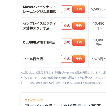
Movere パーソナルト
5,500円
公式
予約
レーニングジム浦和店
ゼンプレイスピラティ
10,450
公式
予約
ス浦和スタジオ店
円〜
13,090
CLUBPILATES浦和店
公式
予約
円〜
ソエル西台店
7,678円
公式
予約
※上記には、施設運営者から情報提供のあった施設を掲載しています。
※「○」は、FIT PALETTE編集部が独自の調査・基準に基づき、特にお
※「－」は未提供を示すものではありません。詳細は各施設の公式サイト
キャンペーン中