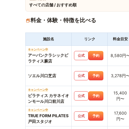
すべての店舗 / おすすめ順
料金・体験・特徴を比べる
施設名
リンク
料金目安
キャンペーン中
アーバンクラシックピ
8,580円
公式
予約
ラティス蕨店
ソエル川口芝店
3,278円
公式
予約
キャンペーン中
15,400
ピラティス カサネイオ
公式
予約
円〜
ンモール川口前川店
キャンペーン中
17,600
TRUE FORM PILATES
公式
予約
円〜
戸田スタジオ