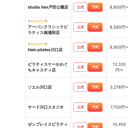
studio lien戸田公園店
8,800円
公式
予約
キャンペーン中
アーバンクラシックピ
8,580円
公式
予約
ラティス南浦和店
キャンペーン中
9,900円
公式
予約
Hain pilates川口店
ピラティスケーかわぐ
12,320
公式
予約
ちキャスティ店
円〜
ソエル川口店
3,278円
公式
予約
ヤード川口スタジオ
7,700円
公式
予約
ゼンプレイスピラティ
10,450
公式
予約