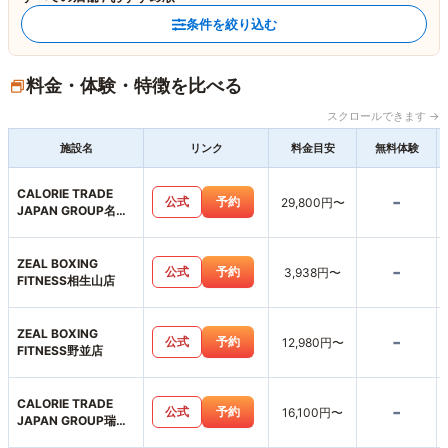
条件を絞り込む
料金・体験・特徴を比べる
スクロールできます →
施設名
リンク
料金目安
無料体験
CALORIE TRADE
-
公式
予約
29,800円〜
JAPAN GROUP名古
屋緑区店
ZEAL BOXING
-
公式
予約
3,938円〜
FITNESS相生山店
ZEAL BOXING
-
公式
予約
12,980円〜
FITNESS野並店
CALORIE TRADE
-
公式
予約
16,100円〜
JAPAN GROUP瑞穂
区店