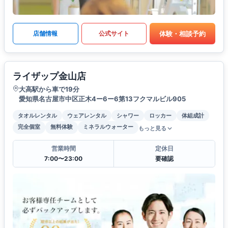
体験・相談予約
店舗情報
公式サイト
ライザップ金山店
大高駅から車で19分
愛知県名古屋市中区正木4ー6ー6第13フクマルビル905
タオルレンタル
ウェアレンタル
シャワー
ロッカー
体組成計
完全個室
無料体験
ミネラルウォーター
もっと見る
営業時間
定休日
7:00〜23:00
要確認