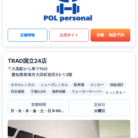
体験・相談予約
店舗情報
公式サイト
TRAD国立24店
大高駅から車で15分
愛知県東海市大田町前田33-1 2階
タオルレンタル
シューズレンタル
駐車場
ロッカー
体組成計
完全個室
子連れOK
無料体験
ウォーターサーバー
もっと見る
営業時間
定休日
月・水・木・金・土・日 9:00〜22:00(完全予約制)
火曜日