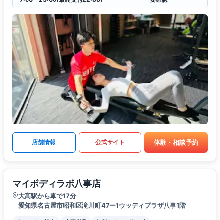
体験・相談予約
店舗情報
公式サイト
マイボディラボ八事店
大高駅から車で17分
愛知県名古屋市昭和区滝川町47ー1ウッディプラザ八事1階