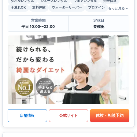
タオルレンタル
シューズレンタル
ウェアレンタル
完全個室
子連れOK
無料体験
ウォーターサーバー
プロテイン
もっと見る
営業時間
定休日
平日 10:00〜22:00
要確認
体験・相談予約
店舗情報
公式サイト