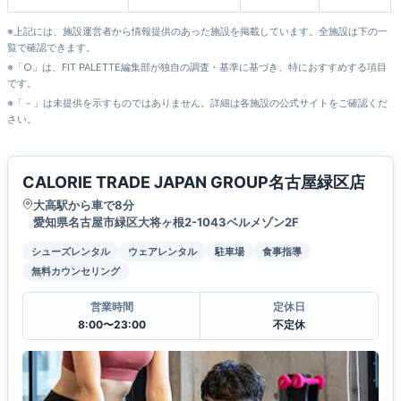
※上記には、施設運営者から情報提供のあった施設を掲載しています。全施設は下の一
覧で確認できます。
※「○」は、FIT PALETTE編集部が独自の調査・基準に基づき、特におすすめする項目
です。
※「－」は未提供を示すものではありません。詳細は各施設の公式サイトをご確認くだ
さい。
CALORIE TRADE JAPAN GROUP名古屋緑区店
大高駅から車で8分
愛知県名古屋市緑区大将ヶ根2-1043ベルメゾン2F
シューズレンタル
ウェアレンタル
駐車場
食事指導
無料カウンセリング
営業時間
定休日
8:00〜23:00
不定休