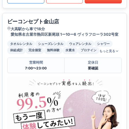
ビーコンセプト金山店
大高駅から車で18分
愛知県名古屋市熱田区新尾頭 1ー10ー6 ヴィラフローラ302号室
タオルレンタル
シューズレンタル
ウェアレンタル
シャワー
体組成計
完全個室
無料体験
水素水
プロテイン
もっと見る
営業時間
定休日
7:00〜23:00
要確認