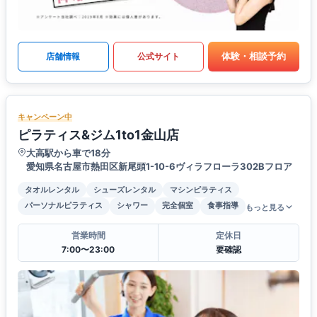
体験・相談予約
店舗情報
公式サイト
キャンペーン中
ピラティス&ジム1to1金山店
大高駅から車で18分
愛知県名古屋市熱田区新尾頭1-10-6ヴィラフローラ302Bフロア
タオルレンタル
シューズレンタル
マシンピラティス
パーソナルピラティス
シャワー
完全個室
食事指導
もっと見る
営業時間
定休日
7:00〜23:00
要確認