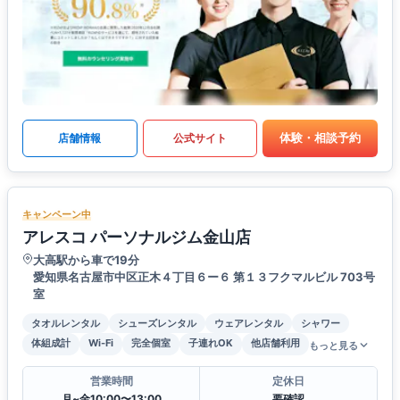
体験・相談予約
店舗情報
公式サイト
キャンペーン中
アレスコ パーソナルジム金山店
大高駅から車で19分
愛知県名古屋市中区正木４丁目６ー６ 第１３フクマルビル 703号
室
タオルレンタル
シューズレンタル
ウェアレンタル
シャワー
体組成計
Wi-Fi
完全個室
子連れOK
他店舗利用
もっと見る
営業時間
定休日
月~金10:00〜13:00
要確認