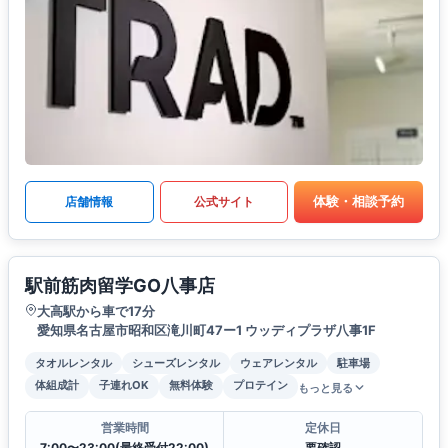
体験・相談予約
店舗情報
公式サイト
駅前筋肉留学GO八事店
大高駅から車で17分
愛知県名古屋市昭和区滝川町47ー1 ウッディプラザ八事1F
タオルレンタル
シューズレンタル
ウェアレンタル
駐車場
体組成計
子連れOK
無料体験
プロテイン
もっと見る
営業時間
定休日
7:00〜23:00(最終受付22:00)
要確認