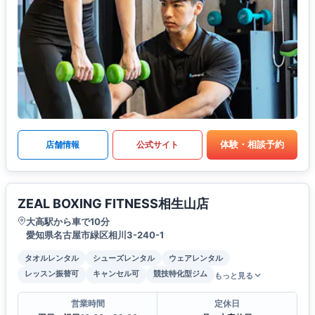
体験・相談予約
店舗情報
公式サイト
ZEAL BOXING FITNESS相生山店
大高駅から車で10分
愛知県名古屋市緑区相川3-240-1
タオルレンタル
シューズレンタル
ウェアレンタル
レッスン振替可
キャンセル可
競技特化型ジム
もっと見る
営業時間
定休日