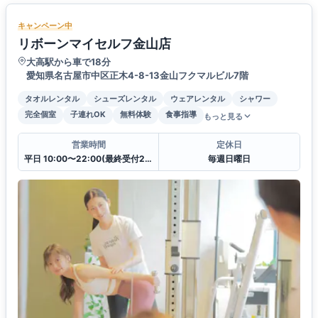
キャンペーン中
リボーンマイセルフ金山店
大高駅から車で18分
愛知県名古屋市中区正木4-8-13金山フクマルビル7階
タオルレンタル
シューズレンタル
ウェアレンタル
シャワー
完全個室
子連れOK
無料体験
食事指導
もっと見る
営業時間
定休日
平日 10:00〜22:00(最終受付21:00)
毎週日曜日