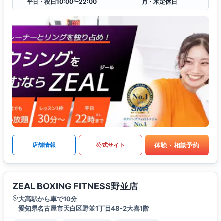
平日・祝日10:00〜22:00
月・木定休日
体験・相談予約
店舗情報
公式サイト
ZEAL BOXING FITNESS野並店
大高駅から車で10分
愛知県名古屋市天白区野並1丁目48-2大喜1階