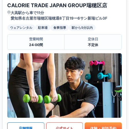
CALORIE TRADE JAPAN GROUP瑞穂区店
大高駅から車で11分
愛知県名古屋市瑞穂区瑞穂通8丁目19ー6サン新瑞ビル3F
ウェアレンタル
駐車場
食事指導
駅から5分以内
営業時間
定休日
24:00間
不定休
体験・相談予約
店舗情報
公式サイト