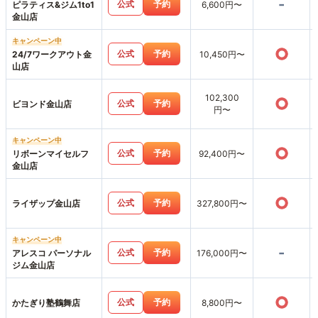
-
公式
予約
ピラティス&ジム1to1
6,600円〜
金山店
キャンペーン中
○
公式
予約
24/7ワークアウト金
10,450円〜
山店
102,300
○
公式
予約
ビヨンド金山店
円〜
キャンペーン中
○
公式
予約
リボーンマイセルフ
92,400円〜
金山店
○
公式
予約
ライザップ金山店
327,800円〜
キャンペーン中
-
公式
予約
アレスコ パーソナル
176,000円〜
ジム金山店
○
公式
予約
かたぎり塾鶴舞店
8,800円〜