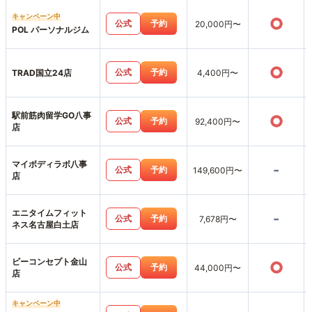
キャンペーン中
○
公式
予約
20,000円〜
POL パーソナルジム
○
公式
予約
TRAD国立24店
4,400円〜
駅前筋肉留学GO八事
○
公式
予約
92,400円〜
店
マイボディラボ八事
-
公式
予約
149,600円〜
店
エニタイムフィット
-
公式
予約
7,678円〜
ネス名古屋白土店
ビーコンセプト金山
○
公式
予約
44,000円〜
店
キャンペーン中