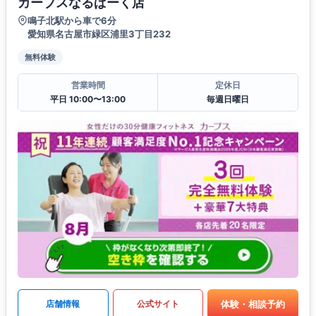
カーブスなるぱーく店
鳴子北駅から車で6分
愛知県名古屋市緑区浦里3丁目232
無料体験
営業時間
定休日
平日 10:00〜13:00
毎週日曜日
体験・相談予約
店舗情報
公式サイト