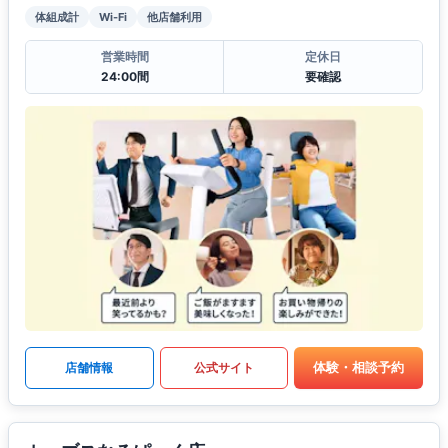
体組成計
Wi-Fi
他店舗利用
営業時間
定休日
24:00間
要確認
体験・相談予約
店舗情報
公式サイト