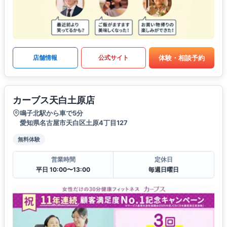
体験・相談予約
店舗情報
公式サイト
カーブス天白土原店
鳴子北駅から車で5分
愛知県名古屋市天白区土原4丁目127
無料体験
営業時間
定休日
平日 10:00〜13:00
毎週日曜日