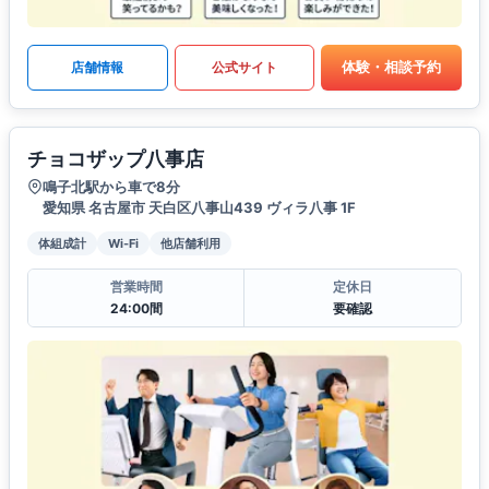
体験・相談予約
店舗情報
公式サイト
チョコザップ八事店
鳴子北駅から車で8分
愛知県 名古屋市 天白区八事山439 ヴィラ八事 1F
体組成計
Wi-Fi
他店舗利用
営業時間
定休日
24:00間
要確認