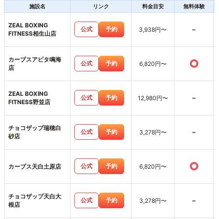
施設名
リンク
料金目安
無料体験
ZEAL BOXING
-
公式
予約
3,938円〜
FITNESS相生山店
カーブスアピタ鳴海
○
公式
予約
6,820円〜
店
ZEAL BOXING
-
公式
予約
12,980円〜
FITNESS野並店
チョコザップ瑞穂白
-
公式
予約
3,278円〜
砂店
○
公式
予約
カーブス天白土原店
6,820円〜
チョコザップ天白大
-
公式
予約
3,278円〜
根店