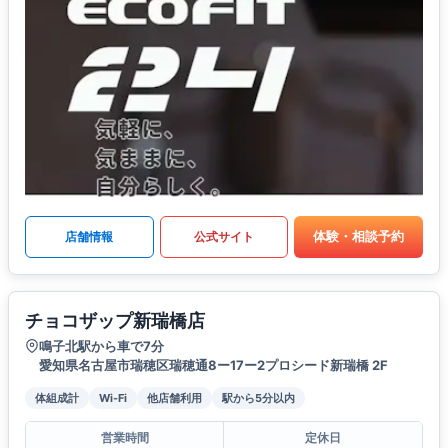
体験・相談予約
店舗情報
公式サイト
チョコザップ新瑞橋店
鳴子北駅から車で7分
愛知県名古屋市瑞穂区瑞穂通8ー17ー2プロシード新瑞橋 2F
体組成計
Wi-Fi
他店舗利用
駅から5分以内
営業時間
定休日