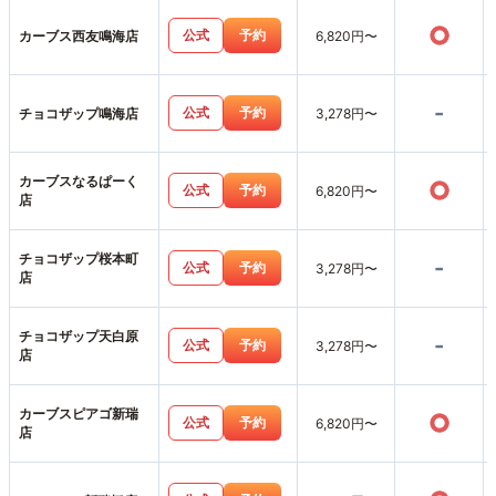
○
公式
予約
カーブス西友鳴海店
6,820円〜
-
公式
予約
チョコザップ鳴海店
3,278円〜
カーブスなるぱーく
○
公式
予約
6,820円〜
店
チョコザップ桜本町
-
公式
予約
3,278円〜
店
チョコザップ天白原
-
公式
予約
3,278円〜
店
カーブスピアゴ新瑞
○
公式
予約
6,820円〜
店