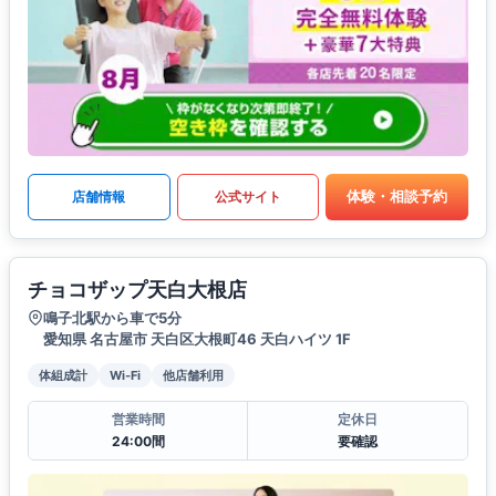
体験・相談予約
店舗情報
公式サイト
チョコザップ天白大根店
鳴子北駅から車で5分
愛知県 名古屋市 天白区大根町46 天白ハイツ 1F
体組成計
Wi-Fi
他店舗利用
営業時間
定休日
24:00間
要確認