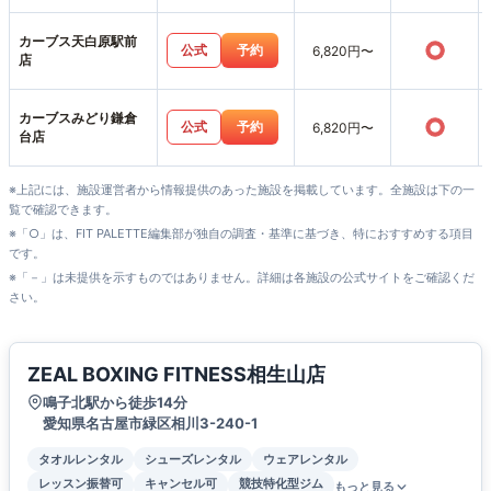
カーブス天白原駅前
○
公式
予約
6,820円〜
店
カーブスみどり鎌倉
○
公式
予約
6,820円〜
台店
※上記には、施設運営者から情報提供のあった施設を掲載しています。全施設は下の一
覧で確認できます。
※「○」は、FIT PALETTE編集部が独自の調査・基準に基づき、特におすすめする項目
です。
※「－」は未提供を示すものではありません。詳細は各施設の公式サイトをご確認くだ
さい。
ZEAL BOXING FITNESS相生山店
鳴子北駅から徒歩14分
愛知県名古屋市緑区相川3-240-1
タオルレンタル
シューズレンタル
ウェアレンタル
レッスン振替可
キャンセル可
競技特化型ジム
もっと見る