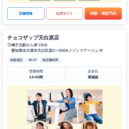
体験・相談予約
店舗情報
公式サイト
チョコザップ天白原店
鳴子北駅から車で6分
愛知県名古屋市天白区原2ー2509メゾンドアージュ 1F
体組成計
Wi-Fi
他店舗利用
営業時間
定休日
24:00間
要確認