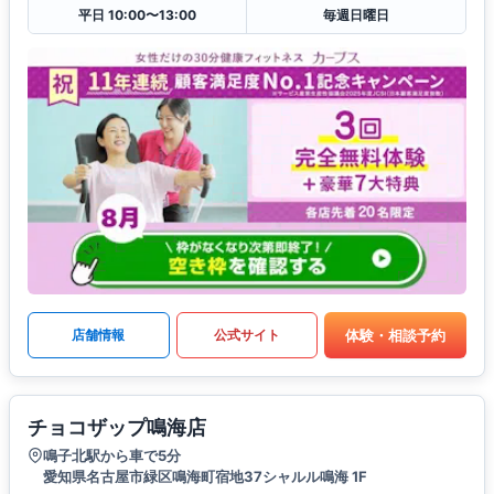
平日 10:00〜13:00
毎週日曜日
体験・相談予約
店舗情報
公式サイト
チョコザップ鳴海店
鳴子北駅から車で5分
愛知県名古屋市緑区鳴海町宿地37シャルル鳴海 1F