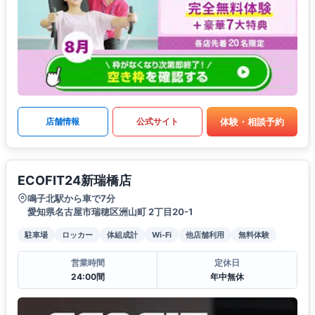
体験・相談予約
店舗情報
公式サイト
ECOFIT24新瑞橋店
鳴子北駅から車で7分
愛知県名古屋市瑞穂区洲山町 2丁目20-1
駐車場
ロッカー
体組成計
Wi-Fi
他店舗利用
無料体験
営業時間
定休日
24:00間
年中無休