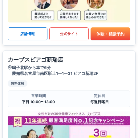
体験・相談予約
店舗情報
公式サイト
カーブスピアゴ新瑞店
鳴子北駅から車で6分
愛知県名古屋市南区駈上1ー1ー31 ピアゴ新瑞2F
無料体験
営業時間
定休日
平日 10:00〜13:00
毎週日曜日