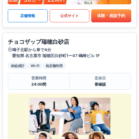
体験・相談予約
店舗情報
公式サイト
チョコザップ瑞穂白砂店
鳴子北駅から車で4分
愛知県 名古屋市 瑞穂区白砂町1ー47 嶋崎ビル 1F
体組成計
Wi-Fi
他店舗利用
営業時間
定休日
24:00間
要確認