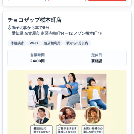
チョコザップ桜本町店
鳴子北駅から車で6分
愛知県 名古屋市 南区寺崎町14ー12 メゾン桜本町 1F
体組成計
Wi-Fi
他店舗利用
駅から5分以内
営業時間
定休日
24:00間
要確認