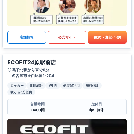
体験・相談予約
店舗情報
公式サイト
ECOFIT24原駅前店
鳴子北駅から車で8分
名古屋市天白区原1-204
ロッカー
体組成計
Wi-Fi
他店舗利用
無料体験
駅から5分以内
営業時間
定休日
24:00間
年中無休