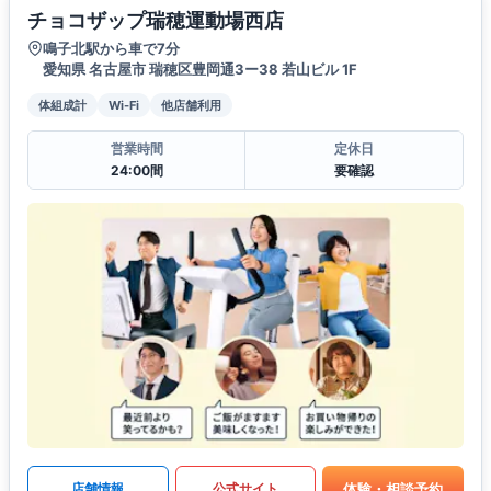
チョコザップ瑞穂運動場西店
鳴子北駅から車で7分
愛知県 名古屋市 瑞穂区豊岡通3ー38 若山ビル 1F
体組成計
Wi-Fi
他店舗利用
営業時間
定休日
24:00間
要確認
体験・相談予約
店舗情報
公式サイト