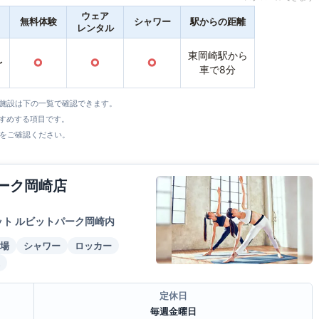
ウェア
無料体験
シャワー
駅からの距離
レンタル
東岡崎駅から
〜
○
○
○
車で8分
全施設は下の一覧で確認できます。
すすめする項目です。
をご確認ください。
パーク岡崎店
ット ルビットパーク岡崎内
場
シャワー
ロッカー
定休日
毎週金曜日