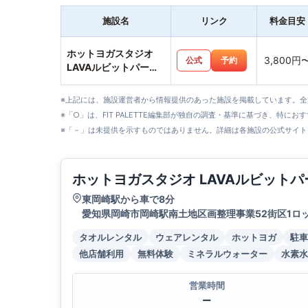
施設名
リンク
料金目安
ホットヨガスタジオ
3,800円
公式
予約
LAVAルビットパーク
岡崎店
※上記には、施設運営者から情報提供のあった施設を掲載しています。
※「○」は、FIT PALETTE編集部が独自の調査・基準に基づき、特にお
※「－」は未提供を示すものではありません。詳細は各施設の公式サイト
ホットヨガスタジオ LAVAルビット
東岡崎駅から車で8分
愛知県岡崎市岡崎駅南土地区画整理事業52街区1ロ
タオルレンタル
ウェアレンタル
ホットヨガ
駐車
他店舗利用
無料体験
ミネラルウォーター
水素水
営業時間
ー