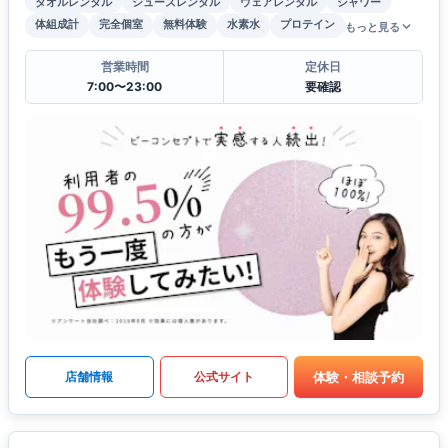
タオルレンタル
シューズレンタル
ウェアレンタル
シャワー
体組成計
完全個室
無料体験
水素水
プロテイン
もっと見る
営業時間
定休日
7:00〜23:00
要確認
体験・相談予約
店舗情報
公式サイト