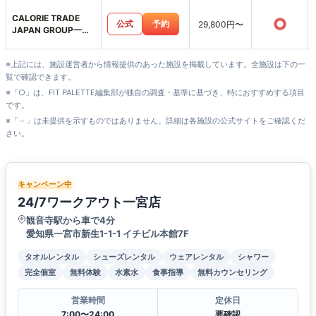
CALORIE TRADE
○
公式
予約
29,800円〜
JAPAN GROUP一宮
本町店
※上記には、施設運営者から情報提供のあった施設を掲載しています。全施設は下の一
覧で確認できます。
※「○」は、FIT PALETTE編集部が独自の調査・基準に基づき、特におすすめする項目
です。
※「－」は未提供を示すものではありません。詳細は各施設の公式サイトをご確認くだ
さい。
キャンペーン中
24/7ワークアウト一宮店
観音寺駅から車で4分
愛知県一宮市新生1-1-1 イチビル本館7F
タオルレンタル
シューズレンタル
ウェアレンタル
シャワー
完全個室
無料体験
水素水
食事指導
無料カウンセリング
営業時間
定休日
7:00〜24:00
要確認