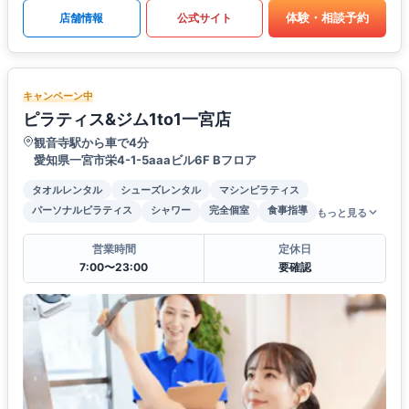
体験・相談予約
店舗情報
公式サイト
キャンペーン中
ピラティス&ジム1to1一宮店
観音寺駅から車で4分
愛知県一宮市栄4-1-5aaaビル6F Bフロア
タオルレンタル
シューズレンタル
マシンピラティス
パーソナルピラティス
シャワー
完全個室
食事指導
もっと見る
営業時間
定休日
7:00〜23:00
要確認