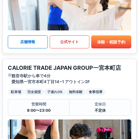
体験・相談予約
店舗情報
公式サイト
CALORIE TRADE JAPAN GROUP一宮本町店
観音寺駅から車で4分
愛知県一宮市本町4丁目14−1 アウトイン2F
駐車場
完全個室
子連れOK
無料体験
食事指導
営業時間
定休日
8:00〜23:00
不定休