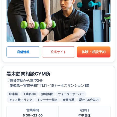
体験・相談予約
店舗情報
公式サイト
黒木筋肉相談GYM所
観音寺駅から車で3分
愛知県一宮市平和1丁目1－15トータスマンション1階
駐車場
子連れOK
無料体験
ウォーターサーバー
アミノ酸ドリンク
トレーナー指名
食事指導
駅から5分以内
営業時間
定休日
6:30〜22:00
年中無休