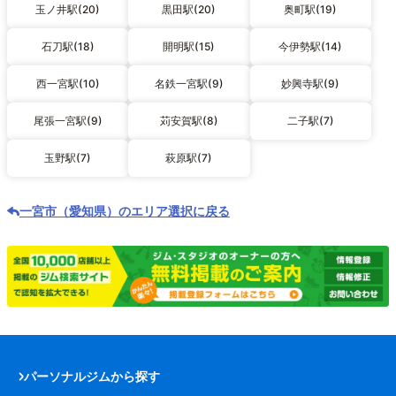
玉ノ井駅(20)
黒田駅(20)
奥町駅(19)
石刀駅(18)
開明駅(15)
今伊勢駅(14)
西一宮駅(10)
名鉄一宮駅(9)
妙興寺駅(9)
尾張一宮駅(9)
苅安賀駅(8)
二子駅(7)
玉野駅(7)
萩原駅(7)
一宮市（愛知県）のエリア選択に戻る
パーソナルジムから探す