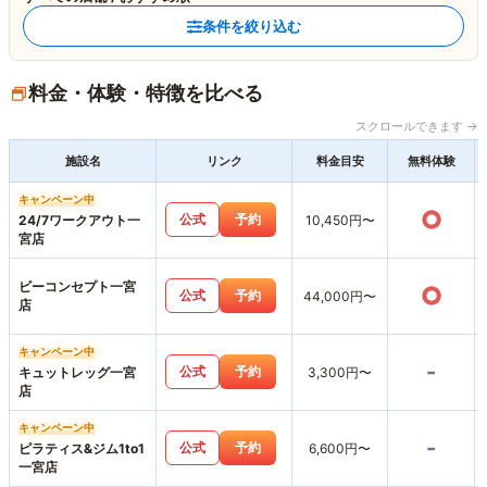
条件を絞り込む
料金・体験・特徴を比べる
スクロールできます →
施設名
リンク
料金目安
無料体験
キャンペーン中
○
公式
予約
24/7ワークアウト一
10,450円〜
宮店
ビーコンセプト一宮
○
公式
予約
44,000円〜
店
キャンペーン中
-
公式
予約
キュットレッグ一宮
3,300円〜
店
キャンペーン中
-
公式
予約
ピラティス&ジム1to1
6,600円〜
一宮店