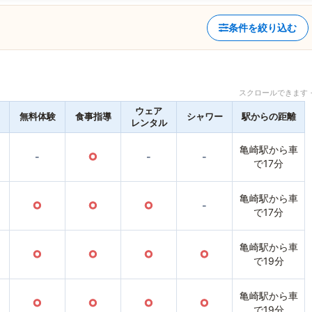
条件を絞り込む
スクロールできます 
ウェア
無料体験
食事指導
シャワー
駅からの距離
レンタル
亀崎駅から車
-
○
-
-
で17分
亀崎駅から車
○
○
○
-
で17分
亀崎駅から車
○
○
○
○
で19分
亀崎駅から車
○
○
○
○
で19分