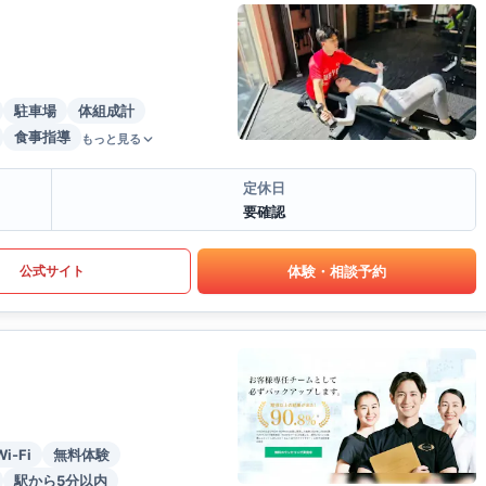
駐車場
体組成計
食事指導
もっと見る
定休日
要確認
体験・相談予約
公式サイト
Wi-Fi
無料体験
駅から5分以内