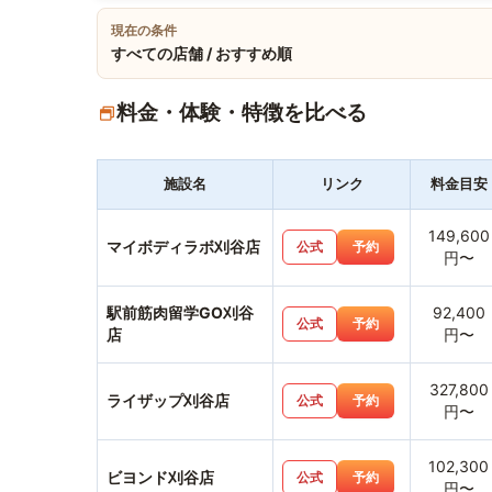
現在の条件
すべての店舗 / おすすめ順
料金・体験・特徴を比べる
施設名
リンク
料金目安
149,600
マイボディラボ刈谷店
公式
予約
円〜
駅前筋肉留学GO刈谷
92,400
公式
予約
店
円〜
327,800
ライザップ刈谷店
公式
予約
円〜
102,300
ビヨンド刈谷店
公式
予約
円〜