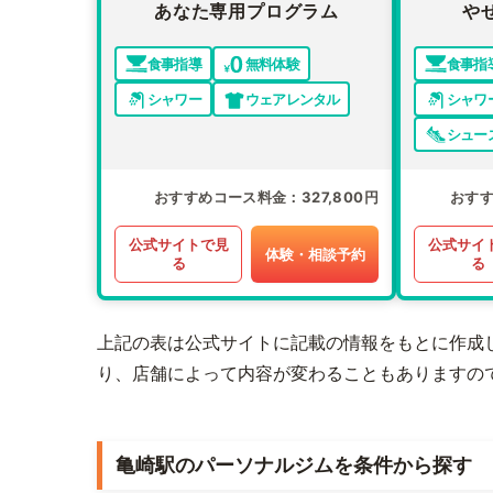
あなた専用プログラム
や
食事指導
無料体験
食事指
シャワー
ウェアレンタル
シャワ
シュー
おすすめコース料金
327,800円
おす
公式サイトで見
公式サイ
体験・相談予約
る
る
上記の表は公式サイトに記載の情報をもとに作成
り、店舗によって内容が変わることもありますの
亀崎駅のパーソナルジムを条件から探す