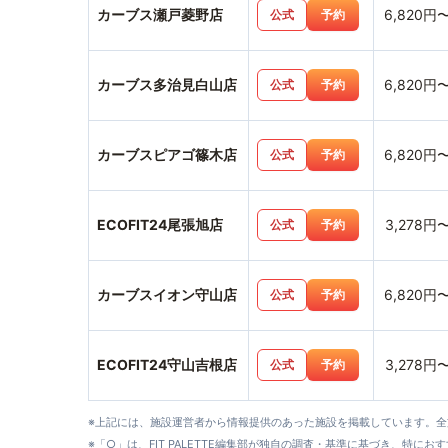
カーブス瀬戸菱野店
6,820円
公式
予約
カーブス多治見白山店
6,820円
公式
予約
カーブスピアゴ篠木店
6,820円
公式
予約
ECOFIT24尾張旭店
3,278円
公式
予約
カーブスイオン守山店
6,820円
公式
予約
ECOFIT24守山吉根店
3,278円
公式
予約
※上記には、施設運営者から情報提供のあった施設を掲載しています。
※「○」は、FIT PALETTE編集部が独自の調査・基準に基づき、特にお