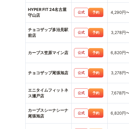
HYPER FIT 24名古屋
4,290円
公式
予約
守山店
チョコザップ多治見駅
3,278円
公式
予約
前店
カーブス笠原マイン店
6,820円
公式
予約
チョコザップ尾張旭店
3,278円
公式
予約
エニタイムフィットネ
7,678円
公式
予約
ス瀬戸店
カーブスシーナシーナ
6,820円
公式
予約
尾張旭店