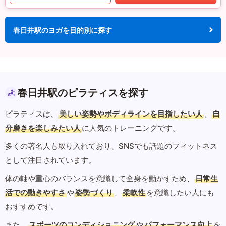
春日井駅のヨガを目的別に探す
春日井駅のピラティスを探す
ピラティスは、
美しい姿勢やボディラインを目指したい人
、
自
分磨きを楽しみたい人
に人気のトレーニングです。
多くの著名人も取り入れており、SNSでも話題のフィットネス
として注目されています。
体の軸や重心のバランスを意識して全身を動かすため、
日常生
活での動きやすさ
や
姿勢づくり
、
柔軟性
を意識したい人にも
おすすめです。
また、
スポーツのコンディショニング
や
パフォーマンス向上
を