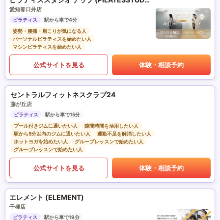
愛知春日井店
ピラティス
駅から車で4分
姿勢・腰痛・肩こりが気になる人
パーソナルピラティスを始めたい人
マシンピラティスを始めたい人
公式サイトを見る
体験・相談予約
セントラルフィットネスクラブ24
藤が丘店
ピラティス
駅から車で15分
プール付きジムに通いたい人
隙間時間を活用したい人
駅から5分以内のジムに通いたい人
運動不足を解消したい人
ホットヨガを始めたい人
グループレッスンで始めたい人
グループレッスンで始めたい人
公式サイトを見る
体験・相談予約
エレメント (ELEMENT)
千種店
ピラティス
駅から車で19分