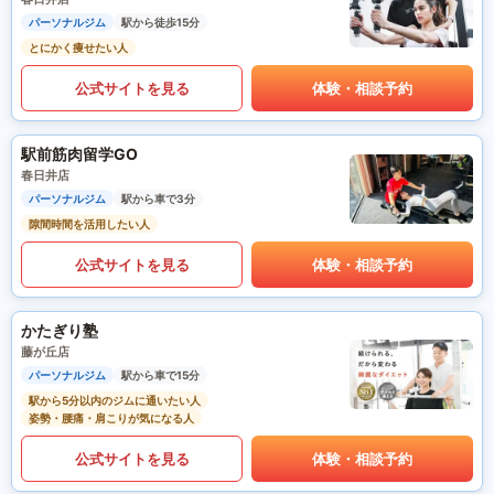
パーソナルジム
駅から徒歩15分
とにかく痩せたい人
公式サイトを見る
体験・相談予約
駅前筋肉留学GO
春日井店
パーソナルジム
駅から車で3分
隙間時間を活用したい人
公式サイトを見る
体験・相談予約
かたぎり塾
藤が丘店
パーソナルジム
駅から車で15分
駅から5分以内のジムに通いたい人
姿勢・腰痛・肩こりが気になる人
公式サイトを見る
体験・相談予約