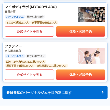
マイボディラボ (MYBODYLABO)
春日井店
パーソナルジム
駅から車で3分
とにかく痩せたい人
食事管理も任せたい人
公式サイトを見る
体験・相談予約
ファディー
名古屋本郷店
パーソナルジム
駅から車で16分
駅から5分以内のジムに通いたい人
運動不足を解消したい人
女性専用ジムに通いたい人
公式サイトを見る
体験・相談予約
春日井駅のパーソナルジムを目的別に探す