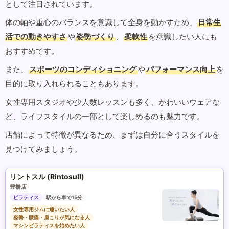
として注目されています。
体の軸や重心のバランスを意識して全身を動かすため、
日常生
活での動きやすさ
や
姿勢づくり
、
柔軟性
を意識したい人にも
おすすめです。
また、
スポーツのコンディショニング
や
パフォーマンス向上
を
目的に取り入れられることもあります。
女性専用スタジオや少人数レッスンも多く、かわいいウェアな
ど、ライフスタイルの一部として楽しめるのも魅力です。
店舗によって特徴が異なるため、まずは自分に合うスタイルを
見つけてみましょう。
リントスル (Rintosull)
豊橋店
ピラティス
駅から車で15分
女性専用ジムに通いたい人
姿勢・腰痛・肩こりが気になる人
マシンピラティスを始めたい人