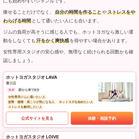
にも始めやすいジャンルです。
痩せることだけでなく、
自分の時間を作ること
や
ストレスをや
わらげる時間
として通いたい人にも合います。
ジムの負荷が高そうに感じる人でも、ホットヨガなら激しい運
動をしなくても
汗をかく爽快感
を得やすい場合があります。
女性専用スタジオの安心感や、無理なく続けられる回数かも確
認しましょう。
ホットヨガスタジオ LAVA
豊川店
ヨガ
駅から車で8分
女性専用ジムに通いたい人
姿勢・腰痛・肩こりが気になる人
ホットヨガを始めたい人
ストレスを解消したい人
公式サイトを見る
体験・相談予約
ホットヨガスタジオ LOIVE