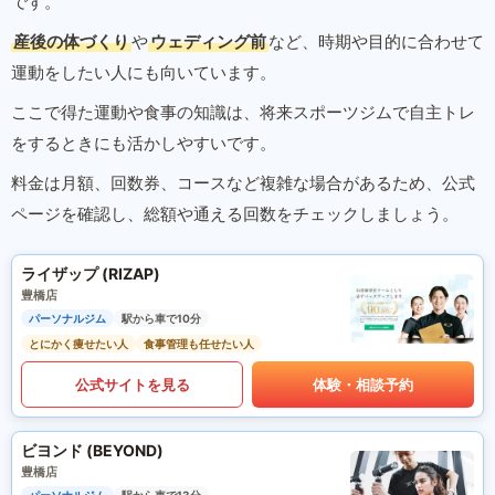
です。
産後の体づくり
や
ウェディング前
など、時期や目的に合わせて
運動をしたい人にも向いています。
ここで得た運動や食事の知識は、将来スポーツジムで自主トレ
をするときにも活かしやすいです。
料金は月額、回数券、コースなど複雑な場合があるため、公式
ページを確認し、総額や通える回数をチェックしましょう。
ライザップ (RIZAP)
豊橋店
パーソナルジム
駅から車で10分
とにかく痩せたい人
食事管理も任せたい人
公式サイトを見る
体験・相談予約
ビヨンド (BEYOND)
豊橋店