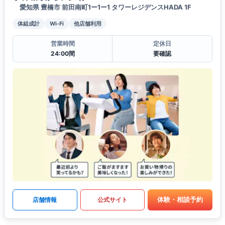
愛知県 豊橋市 前田南町1ー1ー1 タワーレジデンスHADA 1F
体組成計
Wi-Fi
他店舗利用
営業時間
定休日
24:00間
要確認
体験・相談予約
店舗情報
公式サイト