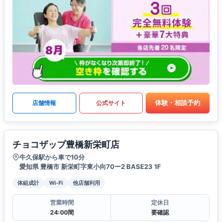
体験・相談予約
店舗情報
公式サイト
チョコザップ豊橋新栄町店
牛久保駅から車で10分
愛知県 豊橋市 新栄町字東小向70ー2 BASE23 1F
体組成計
Wi-Fi
他店舗利用
営業時間
定休日
24:00間
要確認