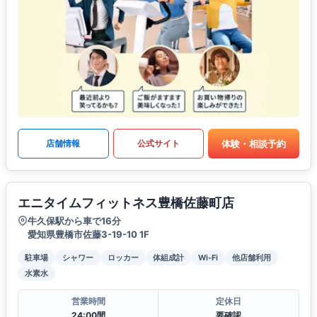
体験・相談予約
店舗情報
公式サイト
エニタイムフィットネス豊橋佐藤町店
牛久保駅から車で16分
愛知県豊橋市佐藤3-19-10 1F
駐車場
シャワー
ロッカー
体組成計
Wi-Fi
他店舗利用
水素水
営業時間
定休日
24:00間
要確認