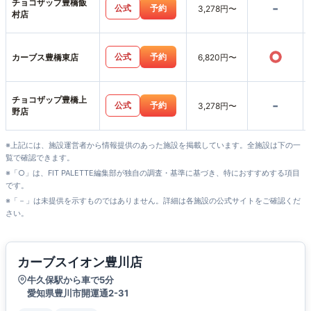
チョコザップ豊橋飯
-
公式
予約
3,278円〜
村店
○
公式
予約
カーブス豊橋東店
6,820円〜
チョコザップ豊橋上
-
公式
予約
3,278円〜
野店
※上記には、施設運営者から情報提供のあった施設を掲載しています。全施設は下の一
覧で確認できます。
※「○」は、FIT PALETTE編集部が独自の調査・基準に基づき、特におすすめする項目
です。
※「－」は未提供を示すものではありません。詳細は各施設の公式サイトをご確認くだ
さい。
カーブスイオン豊川店
牛久保駅から車で5分
愛知県豊川市開運通2-31