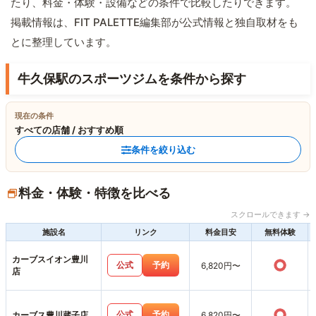
たり、料金・体験・設備などの条件で比較したりできます。
掲載情報は、FIT PALETTE編集部が公式情報と独自取材をも
とに整理しています。
牛久保駅のスポーツジムを条件から探す
現在の条件
すべての店舗 / おすすめ順
条件を絞り込む
料金・体験・特徴を比べる
スクロールできます →
施設名
リンク
料金目安
無料体験
カーブスイオン豊川
○
公式
予約
6,820円〜
店
○
公式
予約
カーブス豊川蔵子店
6,820円〜