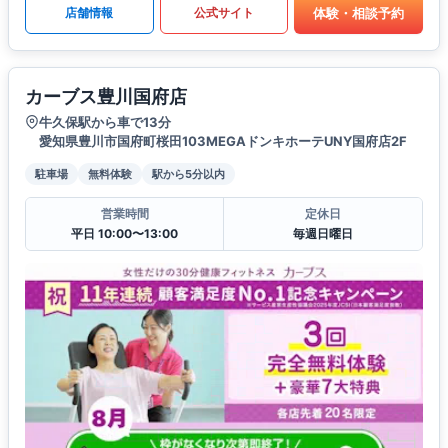
体験・相談予約
店舗情報
公式サイト
カーブス豊川国府店
牛久保駅から車で13分
愛知県豊川市国府町桜田103MEGAドンキホーテUNY国府店2F
駐車場
無料体験
駅から5分以内
営業時間
定休日
平日 10:00〜13:00
毎週日曜日