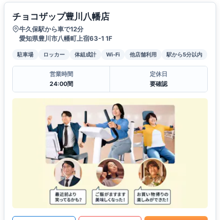
チョコザップ豊川八幡店
牛久保駅から車で12分
愛知県豊川市八幡町上宿63-1 1F
駐車場
ロッカー
体組成計
Wi-Fi
他店舗利用
駅から5分以内
営業時間
定休日
24:00間
要確認