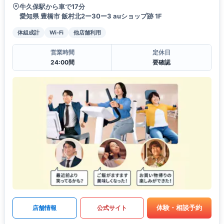
牛久保駅から車で17分
愛知県 豊橋市 飯村北2ー30ー3 auショップ跡 1F
体組成計
Wi-Fi
他店舗利用
営業時間
定休日
24:00間
要確認
体験・相談予約
店舗情報
公式サイト