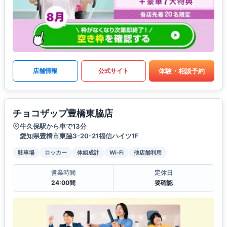
体験・相談予約
店舗情報
公式サイト
チョコザップ豊橋東脇店
牛久保駅から車で13分
愛知県豊橋市東脇3-20-21福信ハイツ1F
駐車場
ロッカー
体組成計
Wi-Fi
他店舗利用
営業時間
定休日
24:00間
要確認