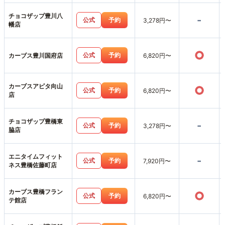
チョコザップ豊川八
-
公式
予約
3,278円〜
幡店
○
公式
予約
カーブス豊川国府店
6,820円〜
カーブスアピタ向山
○
公式
予約
6,820円〜
店
チョコザップ豊橋東
-
公式
予約
3,278円〜
脇店
エニタイムフィット
-
公式
予約
7,920円〜
ネス豊橋佐藤町店
カーブス豊橋フラン
○
公式
予約
6,820円〜
テ館店