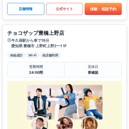
体験・相談予約
店舗情報
公式サイト
チョコザップ豊橋上野店
牛久保駅から車で19分
愛知県 豊橋市 上野町上野2ー1 1F
体組成計
Wi-Fi
他店舗利用
営業時間
定休日
24:00間
要確認