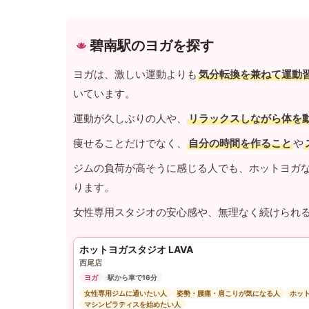
碧南駅のヨガを探す
ヨガは、激しい運動よりも
気分転換を兼ねて運動
いています。
運動が久しぶりの人や、
リラックスしながら体を
痩せることだけでなく、
自分の時間を作ること
や
ジムの負荷が高そうに感じる人でも、ホットヨガ
ります。
女性専用スタジオの安心感や、無理なく続けられ
ホットヨガスタジオ LAVA
西尾店
ヨガ
駅から車で16分
女性専用ジムに通いたい人
姿勢・腰痛・肩こりが気になる人
ホッ
マシンピラティスを始めたい人