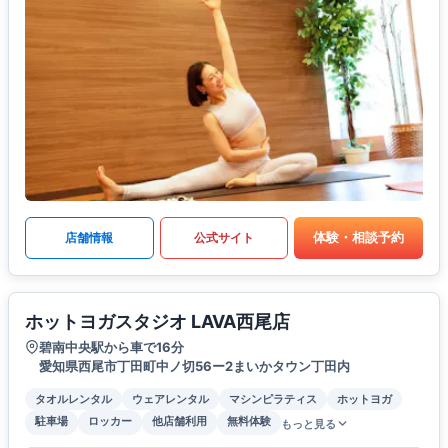
体験・相談予約
店舗情報
公式サイト
ホットヨガスタジオ LAVA西尾店
碧南中央駅から車で16分
愛知県西尾市丁田町中ノ切56ー2まいかタウン丁田内
タオルレンタル
ウェアレンタル
マシンピラティス
ホットヨガ
駐車場
ロッカー
他店舗利用
無料体験
もっと見る