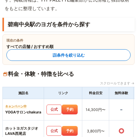
をもとに整理しています。
碧南中央駅のヨガを条件から探す
現在の条件
すべての店舗 / おすすめ順
条件を絞り込む
料金・体験・特徴を比べる
スクロールできます →
施設名
リンク
料金目安
無料体験
キャンペーン中
-
公式
予約
14,300円〜
YOGAサロンchakura
ホットヨガスタジオ
○
公式
予約
3,800円〜
LAVA西尾店