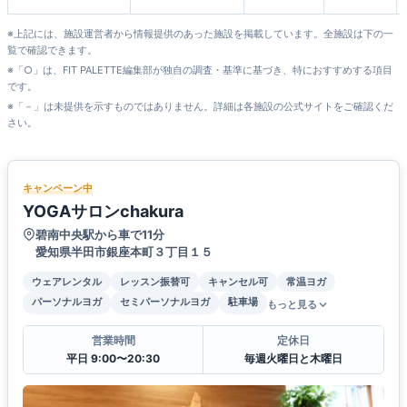
※上記には、施設運営者から情報提供のあった施設を掲載しています。全施設は下の一
覧で確認できます。
※「○」は、FIT PALETTE編集部が独自の調査・基準に基づき、特におすすめする項目
です。
※「－」は未提供を示すものではありません。詳細は各施設の公式サイトをご確認くだ
さい。
キャンペーン中
YOGAサロンchakura
碧南中央駅から車で11分
愛知県半田市銀座本町３丁目１５
ウェアレンタル
レッスン振替可
キャンセル可
常温ヨガ
パーソナルヨガ
セミパーソナルヨガ
駐車場
もっと見る
営業時間
定休日
平日 9:00〜20:30
毎週火曜日と木曜日