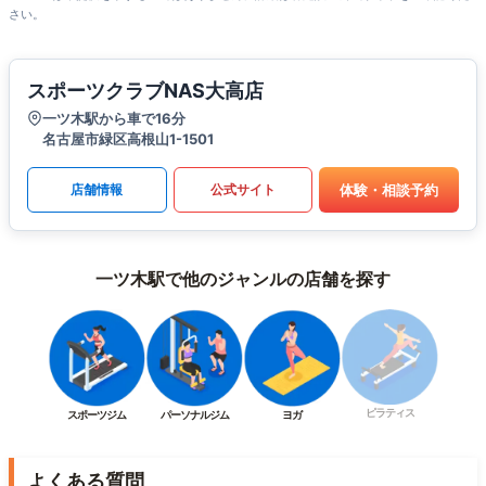
さい。
スポーツクラブNAS大高店
一ツ木駅から車で16分
名古屋市緑区高根山1-1501
体験・相談予約
店舗情報
公式サイト
一ツ木駅で他のジャンルの店舗を探す
ピラティス
スポーツジム
パーソナルジム
ヨガ
よくある質問