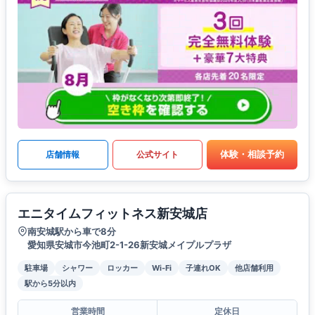
体験・相談予約
店舗情報
公式サイト
エニタイムフィットネス新安城店
南安城駅から車で8分
愛知県安城市今池町2-1-26新安城メイプルプラザ
駐車場
シャワー
ロッカー
Wi-Fi
子連れOK
他店舗利用
駅から5分以内
営業時間
定休日