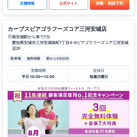
体験・相談予約
店舗情報
公式サイト
カーブスピアゴラフーズコア三河安城店
南安城駅から車で7分
愛知県安城市三河安城南町1丁目4-8ピアゴラフーズコア三河安城
店2F
駐車場
無料体験
駅から5分以内
営業時間
定休日
平日 10:00〜13:00
毎週日曜日