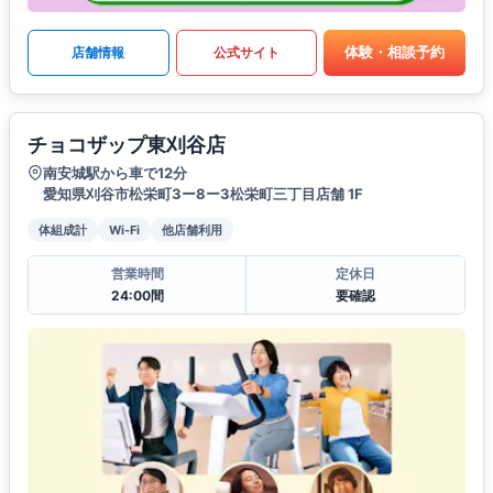
体験・相談予約
店舗情報
公式サイト
チョコザップ東刈谷店
南安城駅から車で12分
愛知県刈谷市松栄町3ー8ー3松栄町三丁目店舗 1F
体組成計
Wi-Fi
他店舗利用
営業時間
定休日
24:00間
要確認