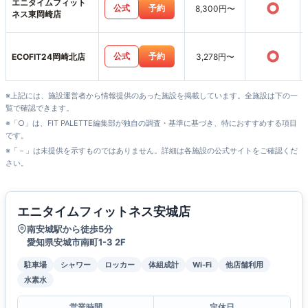
エニタイムフィット
○
公式
予約
8,300円〜
ネス東岡崎店
○
公式
予約
ECOFIT24岡崎北店
3,278円〜
※上記には、施設運営者から情報提供のあった施設を掲載しています。全施設は下の一
覧で確認できます。
※「○」は、FIT PALETTE編集部が独自の調査・基準に基づき、特におすすめする項目
です。
※「－」は未提供を示すものではありません。詳細は各施設の公式サイトをご確認くだ
さい。
エニタイムフィットネス安城店
南安城駅から徒歩5分
愛知県安城市南町1-3 2F
駐車場
シャワー
ロッカー
体組成計
Wi-Fi
他店舗利用
水素水
営業時間
定休日