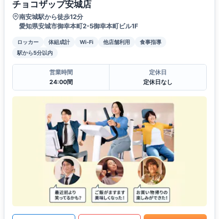
チョコザップ安城店
南安城駅から徒歩12分
愛知県安城市御幸本町2-5御幸本町ビル1F
ロッカー
体組成計
Wi-Fi
他店舗利用
食事指導
駅から5分以内
営業時間
定休日
24:00間
定休日なし