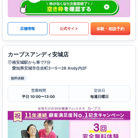
体験・相談予約
店舗情報
公式サイト
カーブスアンディ安城店
南安城駅から車で7分
愛知県安城市住吉町3ー5ー28 Andy内2F
無料体験
営業時間
定休日
平日 10:00〜13:00
毎週日曜日