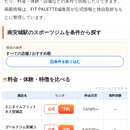
たり、料金・体験・設備などの条件で比較したりできます。
掲載情報は、FIT PALETTE編集部が公式情報と独自取材をも
とに整理しています。
南安城駅のスポーツジムを条件から探す
現在の条件
すべての店舗 / おすすめ順
条件を絞り込む
料金・体験・特徴を比べる
スクロールできます →
施設名
リンク
料金目安
無料体験
エニタイムフィット
-
公式
予約
7,678円〜
ネス安城店
ゴールドジム安城コ
-
公式
予約
6,600円〜