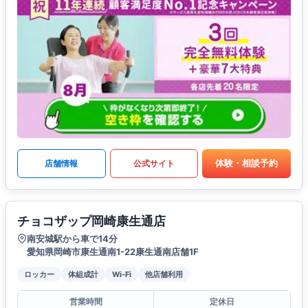
体験・相談予約
店舗情報
公式サイト
チョコザップ岡崎康生通店
南安城駅から車で14分
愛知県岡崎市康生通南1-22康生通南店舗1F
ロッカー
体組成計
Wi-Fi
他店舗利用
営業時間
定休日