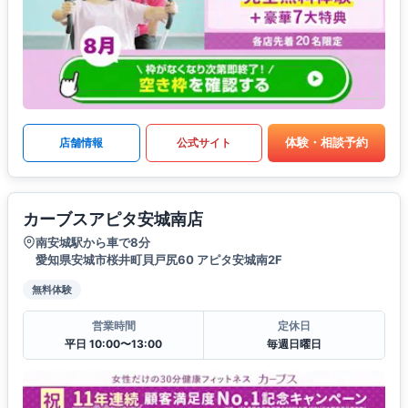
体験・相談予約
店舗情報
公式サイト
カーブスアピタ安城南店
南安城駅から車で8分
愛知県安城市桜井町貝戸尻60 アピタ安城南2F
無料体験
営業時間
定休日
平日 10:00〜13:00
毎週日曜日