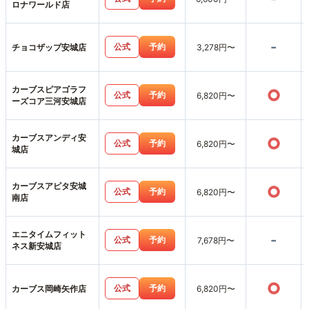
ロナワールド店
-
公式
予約
チョコザップ安城店
3,278円〜
カーブスピアゴラフ
○
公式
予約
6,820円〜
ーズコア三河安城店
カーブスアンディ安
○
公式
予約
6,820円〜
城店
カーブスアピタ安城
○
公式
予約
6,820円〜
南店
エニタイムフィット
-
公式
予約
7,678円〜
ネス新安城店
○
公式
予約
カーブス岡崎矢作店
6,820円〜