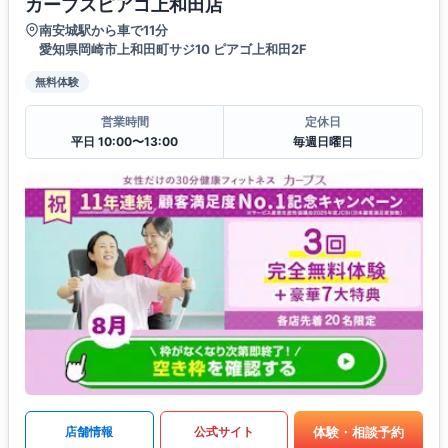
カーブスピアゴ上和田店
南安城駅から車で11分
愛知県岡崎市上和田町サジ10 ピアゴ上和田2F
無料体験
営業時間
定休日
平日 10:00〜13:00
毎週日曜日
体験・相談予約
店舗情報
公式サイト