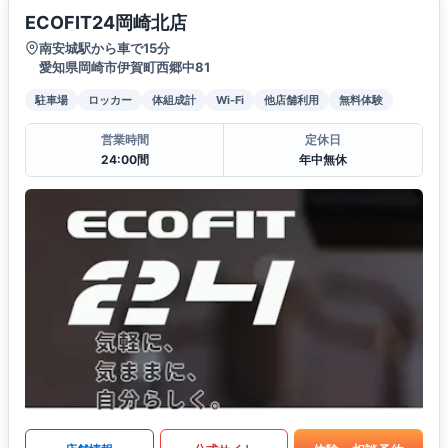
ECOFIT24岡崎北店
南安城駅から車で15分
愛知県岡崎市伊賀町西郷中81
駐車場
ロッカー
体組成計
Wi-Fi
他店舗利用
無料体験
営業時間
定休日
24:00間
年中無休