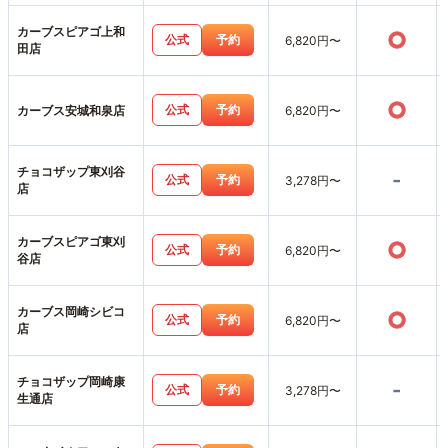
カーブスピアゴ上和
○
公式
予約
6,820円〜
田店
○
公式
予約
カーブス安城和泉店
6,820円〜
チョコザップ東刈谷
-
公式
予約
3,278円〜
店
カーブスピアゴ東刈
○
公式
予約
6,820円〜
谷店
カーブス岡崎シビコ
○
公式
予約
6,820円〜
店
チョコザップ岡崎康
-
公式
予約
3,278円〜
生通店