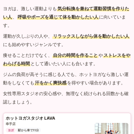
ヨガは、激しい運動よりも
気分転換を兼ねて運動習慣を作りた
い人
、
呼吸やポーズを通じて体を動かしたい人
に向いていま
す。
運動が久しぶりの人や、
リラックスしながら体を動かしたい人
にも始めやすいジャンルです。
痩せることだけでなく、
自分の時間を作ること
や
ストレスをや
わらげる時間
として通いたい人にも合います。
ジムの負荷が高そうに感じる人でも、ホットヨガなら激しい運
動をしなくても
汗をかく爽快感
を得やすい場合があります。
女性専用スタジオの安心感や、無理なく続けられる回数かも確
認しましょう。
ホットヨガスタジオ LAVA
幸手店
ヨガ
駅から車で11分