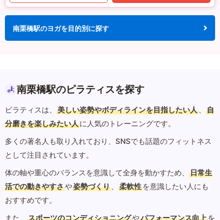
南栗橋駅のヨガを目的別に探す
南栗橋駅のピラティスを探す
ピラティスは、
美しい姿勢やボディラインを目指したい人
、
自
分磨きを楽しみたい人
に人気のトレーニングです。
多くの著名人も取り入れており、SNSでも話題のフィットネス
として注目されています。
体の軸や重心のバランスを意識して全身を動かすため、
日常生
活での動きやすさ
や
姿勢づくり
、
柔軟性
を意識したい人にも
おすすめです。
また、
スポーツのコンディショニング
や
パフォーマンス向上
を