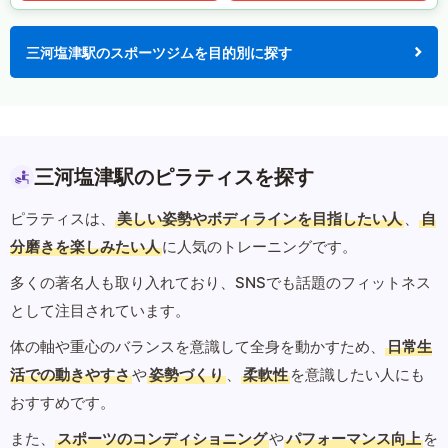
三河塩津駅のスポーツジムを目的別に探す
三河塩津駅のピラティスを探す
ピラティスは、
美しい姿勢やボディラインを目指したい人
、
自
分磨きを楽しみたい人
に人気のトレーニングです。
多くの著名人も取り入れており、SNSでも話題のフィットネス
として注目されています。
体の軸や重心のバランスを意識して全身を動かすため、
日常生
活での動きやすさ
や
姿勢づくり
、
柔軟性
を意識したい人にも
おすすめです。
また、
スポーツのコンディショニング
や
パフォーマンス向上
を