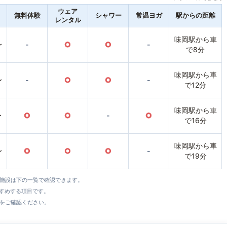
ウェア
無料体験
シャワー
常温ヨガ
駅からの距離
レンタル
味岡駅から車
〜
-
○
○
-
で8分
味岡駅から車
〜
-
○
○
-
で12分
味岡駅から車
〜
○
○
-
○
で16分
味岡駅から車
〜
○
○
○
-
で19分
全施設は下の一覧で確認できます。
すすめする項目です。
をご確認ください。