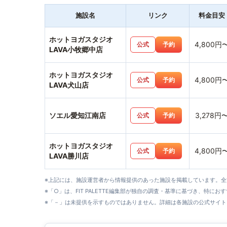
施設名
リンク
料金目安
ホットヨガスタジオ
4,800円
公式
予約
LAVA小牧郷中店
ホットヨガスタジオ
4,800円
公式
予約
LAVA犬山店
ソエル愛知江南店
3,278円
公式
予約
ホットヨガスタジオ
4,800円
公式
予約
LAVA勝川店
※上記には、施設運営者から情報提供のあった施設を掲載しています。
※「○」は、FIT PALETTE編集部が独自の調査・基準に基づき、特にお
※「－」は未提供を示すものではありません。詳細は各施設の公式サイト