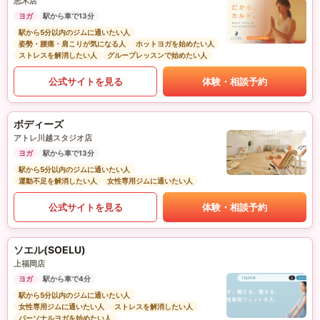
志木店
ヨガ
駅から車で13分
駅から5分以内のジムに通いたい人
姿勢・腰痛・肩こりが気になる人
ホットヨガを始めたい人
ストレスを解消したい人
グループレッスンで始めたい人
公式サイトを見る
体験・相談予約
ボディーズ
アトレ川越スタジオ店
ヨガ
駅から車で13分
駅から5分以内のジムに通いたい人
運動不足を解消したい人
女性専用ジムに通いたい人
公式サイトを見る
体験・相談予約
ソエル(SOELU)
上福岡店
ヨガ
駅から車で4分
駅から5分以内のジムに通いたい人
女性専用ジムに通いたい人
ストレスを解消したい人
パーソナルヨガを始めたい人