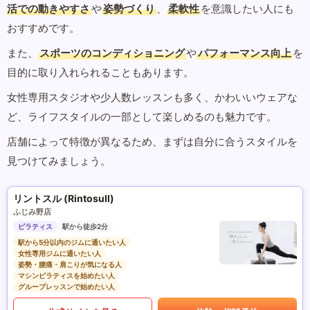
活での動きやすさ
や
姿勢づくり
、
柔軟性
を意識したい人にも
おすすめです。
また、
スポーツのコンディショニング
や
パフォーマンス向上
を
目的に取り入れられることもあります。
女性専用スタジオや少人数レッスンも多く、かわいいウェアな
ど、ライフスタイルの一部として楽しめるのも魅力です。
店舗によって特徴が異なるため、まずは自分に合うスタイルを
見つけてみましょう。
リントスル (Rintosull)
ふじみ野店
ピラティス
駅から徒歩2分
駅から5分以内のジムに通いたい人
女性専用ジムに通いたい人
姿勢・腰痛・肩こりが気になる人
マシンピラティスを始めたい人
グループレッスンで始めたい人