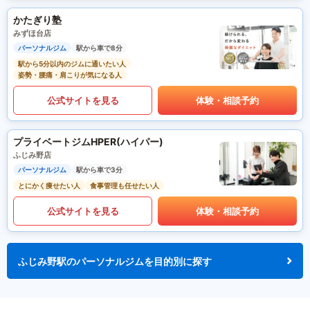
かたぎり塾
みずほ台店
パーソナルジム
駅から車で8分
駅から5分以内のジムに通いたい人
姿勢・腰痛・肩こりが気になる人
公式サイトを見る
体験・相談予約
プライベートジムHPER(ハイパー)
ふじみ野店
パーソナルジム
駅から車で3分
とにかく痩せたい人
食事管理も任せたい人
公式サイトを見る
体験・相談予約
ふじみ野駅のパーソナルジムを目的別に探す