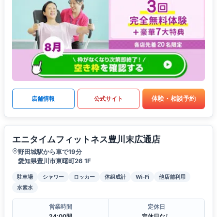
体験・相談予約
店舗情報
公式サイト
エニタイムフィットネス豊川末広通店
野田城駅から車で19分
愛知県豊川市東曙町26 1F
駐車場
シャワー
ロッカー
体組成計
Wi-Fi
他店舗利用
水素水
営業時間
定休日
24:00間
定休日なし