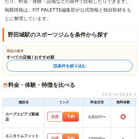
たり、料金・体験・設備などの条件で比較したりできます。
掲載情報は、FIT PALETTE編集部が公式情報と独自取材をも
とに整理しています。
野田城駅のスポーツジムを条件から探す
現在の条件
すべての店舗 / おすすめ順
条件を絞り込む
料金・体験・特徴を比べる
スクロールできます →
施設名
リンク
料金目安
無料体験
カーブスピアゴ新城
○
公式
予約
6,820円〜
店
エニタイムフィット
-
公式
予約
7,920円〜