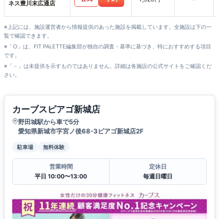
ネス豊川末広通店
※上記には、施設運営者から情報提供のあった施設を掲載しています。全施設は下の一
覧で確認できます。
※「○」は、FIT PALETTE編集部が独自の調査・基準に基づき、特におすすめする項目
です。
※「－」は未提供を示すものではありません。詳細は各施設の公式サイトをご確認くだ
さい。
カーブスピアゴ新城店
野田城駅から車で5分
愛知県新城市字宮ノ後68-3ピアゴ新城店2F
駐車場
無料体験
営業時間
定休日
平日 10:00〜13:00
毎週日曜日