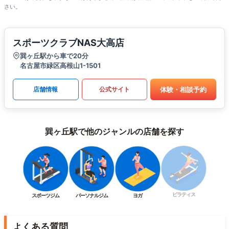
さい。
スポーツクラブNAS大高店
巽ヶ丘駅から車で20分
名古屋市緑区高根山1-1501
体験・相談予約
店舗情報
公式サイト
巽ヶ丘駅で他のジャンルの店舗を探す
ピラティス
スポーツジム
パーソナルジム
ヨガ
よくある質問