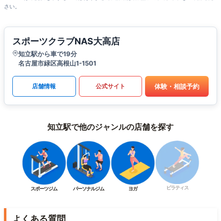
さい。
スポーツクラブNAS大高店
知立駅から車で19分
名古屋市緑区高根山1-1501
体験・相談予約
店舗情報
公式サイト
知立駅で他のジャンルの店舗を探す
ピラティス
スポーツジム
パーソナルジム
ヨガ
よくある質問