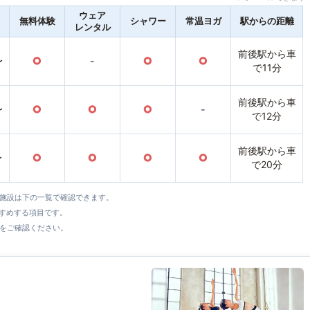
ウェア
無料体験
シャワー
常温ヨガ
駅からの距離
レンタル
前後駅から車
〜
○
-
○
○
で11分
前後駅から車
〜
○
○
○
-
で12分
前後駅から車
〜
○
○
○
○
で20分
全施設は下の一覧で確認できます。
すすめする項目です。
をご確認ください。