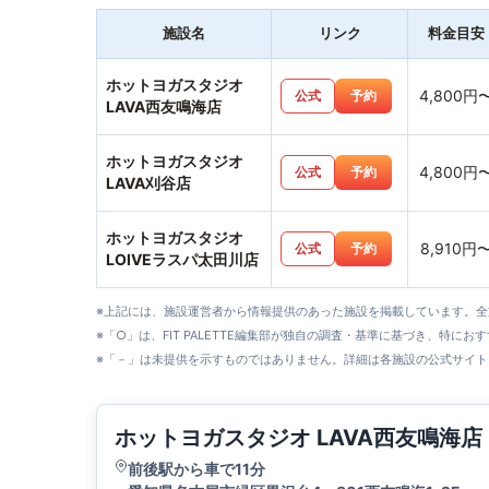
施設名
リンク
料金目安
ホットヨガスタジオ
4,800円
公式
予約
LAVA西友鳴海店
ホットヨガスタジオ
4,800円
公式
予約
LAVA刈谷店
ホットヨガスタジオ
8,910円
公式
予約
LOIVEラスパ太田川店
※上記には、施設運営者から情報提供のあった施設を掲載しています。
※「○」は、FIT PALETTE編集部が独自の調査・基準に基づき、特にお
※「－」は未提供を示すものではありません。詳細は各施設の公式サイト
ホットヨガスタジオ LAVA西友鳴海店
前後駅から車で11分