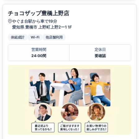
チョコザップ豊橋上野店
やぐま台駅から車で19分
愛知県 豊橋市 上野町上野2ー1 1F
体組成計
Wi-Fi
他店舗利用
営業時間
定休日
24:00間
要確認