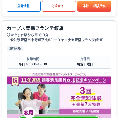
体験・相談予約
店舗情報
公式サイト
カーブス豊橋フランテ館店
やぐま台駅から車で19分
愛知県豊橋市中野町平北88ー19 ヤマナカ豊橋フランテ館 1F
無料体験
営業時間
定休日
平日 10:00〜13:00
毎週日曜日