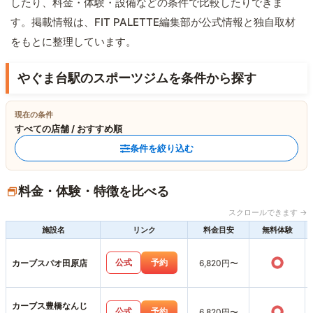
したり、料金・体験・設備などの条件で比較したりできま
す。掲載情報は、FIT PALETTE編集部が公式情報と独自取材
をもとに整理しています。
やぐま台駅のスポーツジムを条件から探す
現在の条件
すべての店舗 / おすすめ順
条件を絞り込む
料金・体験・特徴を比べる
スクロールできます →
施設名
リンク
料金目安
無料体験
○
公式
予約
カーブスパオ田原店
6,820円〜
カーブス豊橋なんじ
○
公式
予約
6,820円〜