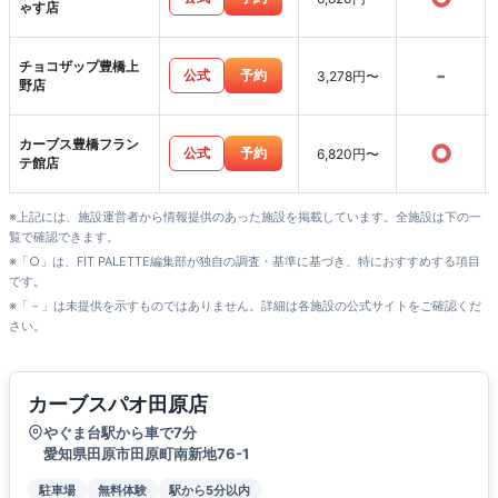
ゃす店
チョコザップ豊橋上
-
公式
予約
3,278円〜
野店
カーブス豊橋フラン
○
公式
予約
6,820円〜
テ館店
※上記には、施設運営者から情報提供のあった施設を掲載しています。全施設は下の一
覧で確認できます。
※「○」は、FIT PALETTE編集部が独自の調査・基準に基づき、特におすすめする項目
です。
※「－」は未提供を示すものではありません。詳細は各施設の公式サイトをご確認くだ
さい。
カーブスパオ田原店
やぐま台駅から車で7分
愛知県田原市田原町南新地76-1
駐車場
無料体験
駅から5分以内