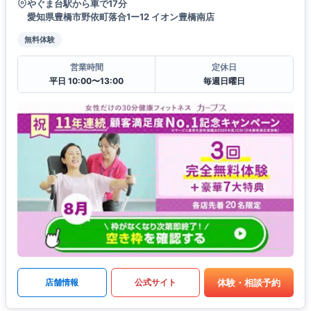
やぐま台駅から車で17分
愛知県豊橋市野依町落合1ー12 イオン豊橋南店
無料体験
営業時間
定休日
平日 10:00〜13:00
毎週日曜日
体験・相談予約
店舗情報
公式サイト