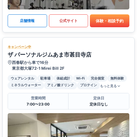
体験・相談予約
店舗情報
公式サイト
キャンペーン中
ザ パーソナルジムあま市甚目寺店
西春駅から車で16分
東京都大塚72-1 Mirei Bill 2F
ウェアレンタル
駐車場
体組成計
Wi-Fi
完全個室
無料体験
ミネラルウォーター
アミノ酸ドリンク
プロテイン
もっと見る
営業時間
定休日
7:00〜23:00
定休日なし