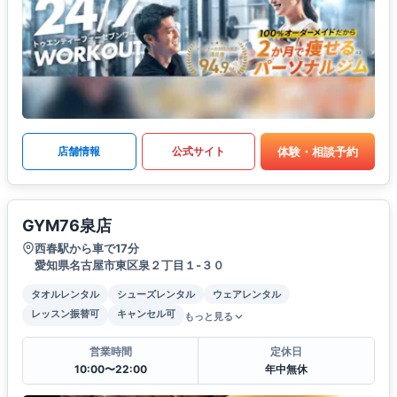
体験・相談予約
店舗情報
公式サイト
GYM76泉店
西春駅から車で17分
愛知県名古屋市東区泉２丁目１-３０
タオルレンタル
シューズレンタル
ウェアレンタル
レッスン振替可
キャンセル可
もっと見る
営業時間
定休日
10:00〜22:00
年中無休