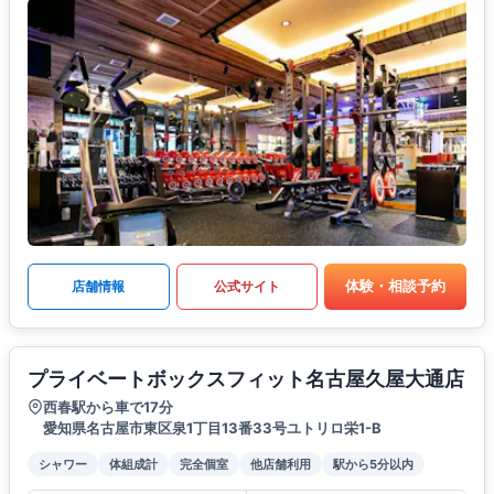
体験・相談予約
店舗情報
公式サイト
プライベートボックスフィット名古屋久屋大通店
西春駅から車で17分
愛知県名古屋市東区泉1丁目13番33号ユトリロ栄1-B
シャワー
体組成計
完全個室
他店舗利用
駅から5分以内