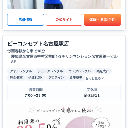
体験・相談予約
店舗情報
公式サイト
ビーコンセプト名古屋駅店
西春駅から車で16分
愛知県名古屋市中村区椿町1-3チサンマンション名古屋第一ビル
8F
タオルレンタル
シューズレンタル
ウェアレンタル
体組成計
完全個室
子連れOK
プロテイン
食事指導
もっと見る
営業時間
定休日
7:00〜23:00
定休日なし