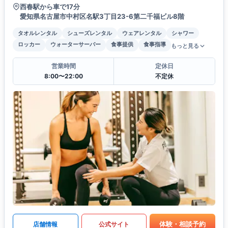
西春駅から車で17分
愛知県名古屋市中村区名駅3丁目23-6第二千福ビル8階
タオルレンタル
シューズレンタル
ウェアレンタル
シャワー
ロッカー
ウォーターサーバー
食事提供
食事指導
もっと見る
営業時間
定休日
8:00〜22:00
不定休
体験・相談予約
店舗情報
公式サイト