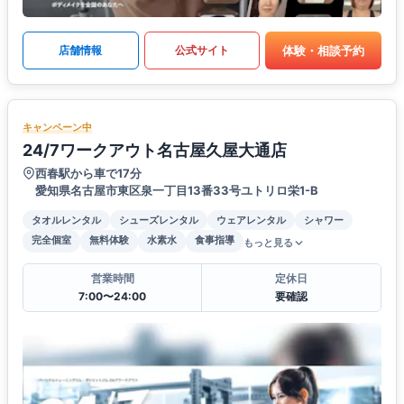
体験・相談予約
店舗情報
公式サイト
キャンペーン中
24/7ワークアウト名古屋久屋大通店
西春駅から車で17分
愛知県名古屋市東区泉一丁目13番33号ユトリロ栄1-B
タオルレンタル
シューズレンタル
ウェアレンタル
シャワー
完全個室
無料体験
水素水
食事指導
もっと見る
営業時間
定休日
7:00〜24:00
要確認