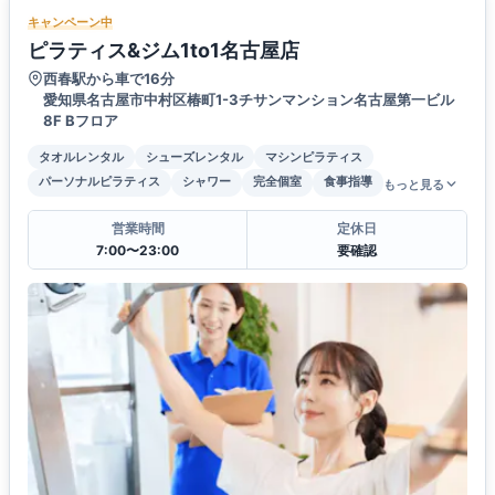
キャンペーン中
ピラティス&ジム1to1名古屋店
西春駅から車で16分
愛知県名古屋市中村区椿町1-3チサンマンション名古屋第一ビル
8F Bフロア
タオルレンタル
シューズレンタル
マシンピラティス
パーソナルピラティス
シャワー
完全個室
食事指導
もっと見る
営業時間
定休日
7:00〜23:00
要確認