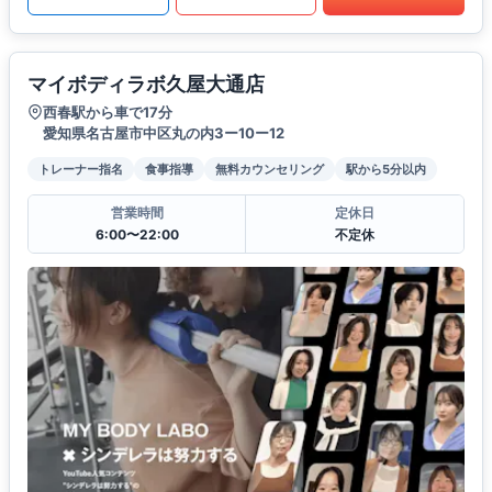
マイボディラボ久屋大通店
西春駅から車で17分
愛知県名古屋市中区丸の内3ー10ー12
トレーナー指名
食事指導
無料カウンセリング
駅から5分以内
営業時間
定休日
6:00〜22:00
不定休