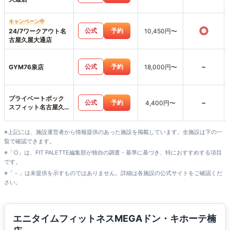
キャンペーン中
○
公式
予約
24/7ワークアウト名
10,450円〜
古屋久屋大通店
-
公式
予約
GYM76泉店
18,000円〜
プライベートボック
-
公式
予約
4,400円〜
スフィット名古屋久
屋大通店
※上記には、施設運営者から情報提供のあった施設を掲載しています。全施設は下の一
覧で確認できます。
※「○」は、FIT PALETTE編集部が独自の調査・基準に基づき、特におすすめする項目
です。
※「－」は未提供を示すものではありません。詳細は各施設の公式サイトをご確認くだ
さい。
エニタイムフィットネスMEGAドン・キホーテ楠