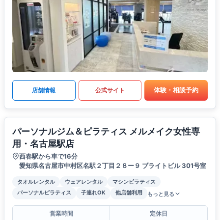
体験・相談予約
店舗情報
公式サイト
パーソナルジム＆ピラティス メルメイク女性専
用・名古屋駅店
西春駅から車で16分
愛知県名古屋市中村区名駅２丁目２８ー９ ブライトビル 301号室
タオルレンタル
ウェアレンタル
マシンピラティス
パーソナルピラティス
子連れOK
他店舗利用
もっと見る
営業時間
定休日