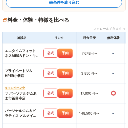
条件を絞り込む
料金・体験・特徴を比べる
スクロールできます →
施設名
リンク
料金目安
無料体験
エニタイムフィット
-
公式
予約
7,678円〜
ネスMEGAドン・キ
ホーテ楠店
プライベートジム
-
公式
予約
3,850円〜
HPER小牧店
キャンペーン中
○
公式
予約
ザ パーソナルジムあ
17,600円〜
ま市甚目寺店
パーソナルジム＆ピ
-
公式
予約
148,500円〜
ラティス メルメイク
女性専用・名古屋駅
店