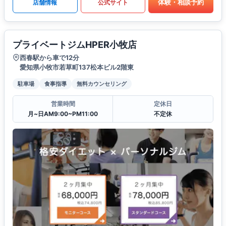
体験・相談予約
店舗情報
公式サイト
プライベートジムHPER小牧店
西春駅から車で12分
愛知県小牧市若草町137松本ビル2階東
駐車場
食事指導
無料カウンセリング
営業時間
定休日
月~日AM9:00~PM11:00
不定休