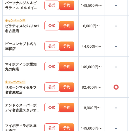
パーソナルジム＆ピ
-
公式
予約
148,500円〜
ラティス メルメイク
名駅店
キャンペーン中
-
公式
予約
ピラティス&ジム1to1
6,600円〜
名古屋店
ビーコンセプト名古
-
公式
予約
44,000円〜
屋駅店
マイボディラボ愛知
-
公式
予約
149,600円〜
丸の内店
キャンペーン中
○
公式
予約
リボーンマイセルフ
92,400円〜
名古屋駅店
アンドゥスーパーボ
-
公式
予約
18,900円〜
ディ名古屋スタジオ
店
マイボディラボ久屋
-
公式
予約
149,600円〜
大通店