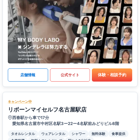
体験・相談予約
店舗情報
公式サイト
キャンペーン中
リボーンマイセルフ名古屋駅店
西春駅から車で17分
愛知県名古屋市中村区名駅3ー22ー4名駅前みどりビル8階
タオルレンタル
ウェアレンタル
シャワー
無料体験
食事提供