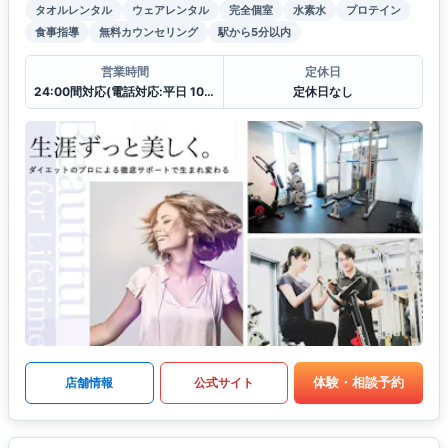
タオルレンタル
ウェアレンタル
完全個室
水素水
プロテイン
食事指導
無料カウンセリング
駅から5分以内
営業時間
定休日
24:00間対応(電話対応:平日 10:00〜19:00
定休日なし
体験・相談予約
店舗情報
公式サイト