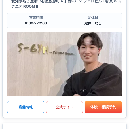
愛知県名古屋市中村区松原町４丁目23−２ シエロビル 1階 真 和ス
クエア ROOM Ⅱ
営業時間
定休日
8:00〜22:00
定休日なし
体験・相談予約
店舗情報
公式サイト