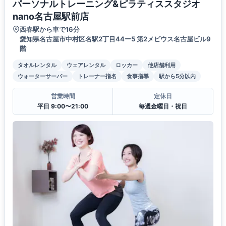
パーソナルトレーニング&ピラティススタジオ
nano名古屋駅前店
西春駅から車で16分
愛知県名古屋市中村区名駅2丁目44ー5 第2メビウス名古屋ビル9
階
タオルレンタル
ウェアレンタル
ロッカー
他店舗利用
ウォーターサーバー
トレーナー指名
食事指導
駅から5分以内
営業時間
定休日
平日 9:00〜21:00
毎週金曜日・祝日