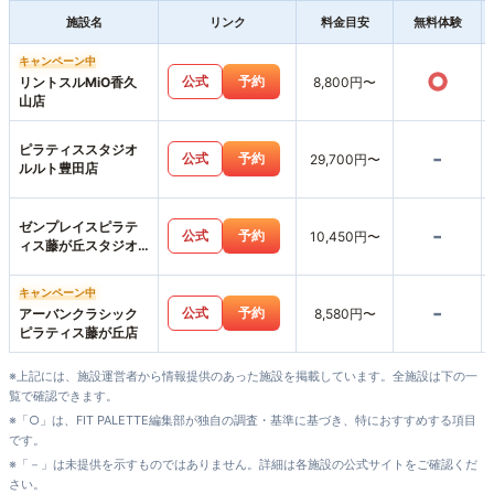
施設名
リンク
料金目安
無料体験
キャンペーン中
○
公式
予約
リントスルMiO香久
8,800円〜
山店
ピラティススタジオ
-
公式
予約
29,700円〜
ルルト豊田店
ゼンプレイスピラテ
-
公式
予約
10,450円〜
ィス藤が丘スタジオ
店
キャンペーン中
-
公式
予約
アーバンクラシック
8,580円〜
ピラティス藤が丘店
※上記には、施設運営者から情報提供のあった施設を掲載しています。全施設は下の一
覧で確認できます。
※「○」は、FIT PALETTE編集部が独自の調査・基準に基づき、特におすすめする項目
です。
※「－」は未提供を示すものではありません。詳細は各施設の公式サイトをご確認くだ
さい。