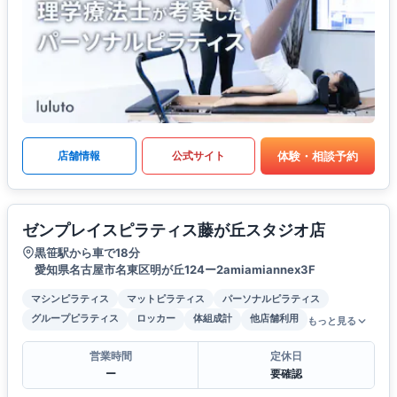
体験・相談予約
店舗情報
公式サイト
ゼンプレイスピラティス藤が丘スタジオ店
黒笹駅から車で18分
愛知県名古屋市名東区明が丘124ー2amiamiannex3F
マシンピラティス
マットピラティス
パーソナルピラティス
グループピラティス
ロッカー
体組成計
他店舗利用
もっと見る
営業時間
定休日
ー
要確認