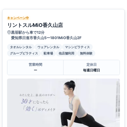
キャンペーン中
リントスルMiO香久山店
黒笹駅から車で12分
愛知県日進市香久山5ー1801MiO香久山2F
タオルレンタル
ウェアレンタル
マシンピラティス
グループピラティス
駐車場
他店舗利用
無料体験
営業時間
定休日
ー
毎週日曜日