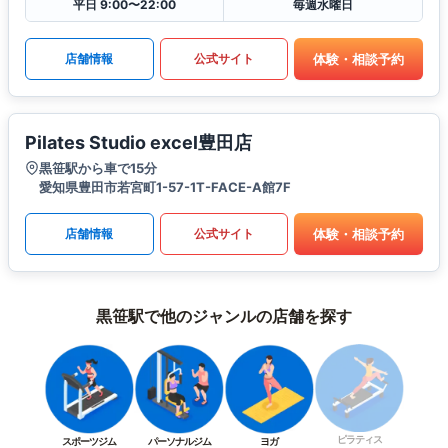
平日 9:00〜22:00
毎週水曜日
体験・相談予約
店舗情報
公式サイト
Pilates Studio excel豊田店
黒笹駅から車で15分
愛知県豊田市若宮町1-57-1T-FACE-A館7F
体験・相談予約
店舗情報
公式サイト
黒笹駅で他のジャンルの店舗を探す
ピラティス
スポーツジム
パーソナルジム
ヨガ