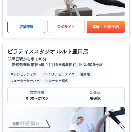
体験・相談予約
店舗情報
公式サイト
ピラティススタジオ ルルト豊田店
黒笹駅から車で16分
愛知県豊田市神田町1丁目6番地8長谷川ビル505号室
マシンピラティス
パーソナルピラティス
駐車場
ウォーターサーバー
トレーナー指名
営業時間
定休日
9:00〜21:00
要確認