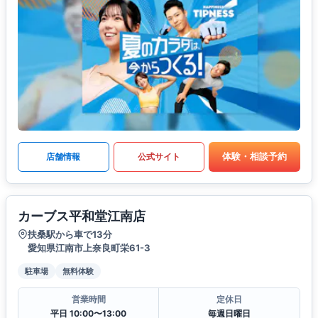
体験・相談予約
店舗情報
公式サイト
カーブス平和堂江南店
扶桑駅から車で13分
愛知県江南市上奈良町栄61-3
駐車場
無料体験
営業時間
定休日
平日 10:00〜13:00
毎週日曜日