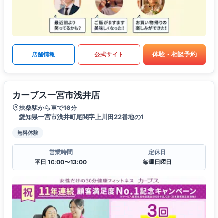
体験・相談予約
店舗情報
公式サイト
カーブス一宮市浅井店
扶桑駅から車で16分
愛知県一宮市浅井町尾関字上川田22番地の1
無料体験
営業時間
定休日
平日 10:00〜13:00
毎週日曜日