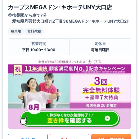
カーブスMEGAドン･キホーテUNY大口店
扶桑駅から車で7分
愛知県丹羽郡大口町丸2丁目36MEGAドン･キホーテUNY大口2F
駐車場
無料体験
営業時間
定休日
平日 10:00〜13:00
毎週日曜日