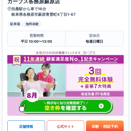
カーブス各務原蘇原店
扶桑駅から車で16分
岐阜県各務原市蘇原青雲町4丁目1-67
駐車場
無料体験
営業時間
定休日
平日 10:00〜13:00
毎週日曜日
体験・相談予約
店舗情報
公式サイト