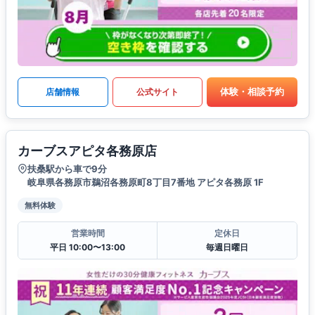
体験・相談予約
店舗情報
公式サイト
カーブスアピタ各務原店
扶桑駅から車で9分
岐阜県各務原市鵜沼各務原町8丁目7番地 アピタ各務原 1F
無料体験
営業時間
定休日
平日 10:00〜13:00
毎週日曜日