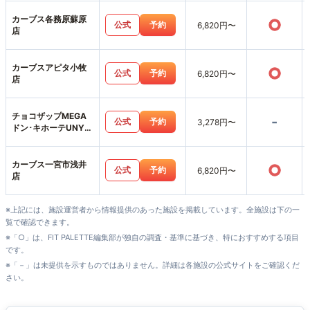
カーブス各務原蘇原
○
公式
予約
6,820円〜
店
カーブスアピタ小牧
○
公式
予約
6,820円〜
店
チョコザップMEGA
-
公式
予約
3,278円〜
ドン･キホーテUNY小
牧店
カーブス一宮市浅井
○
公式
予約
6,820円〜
店
※上記には、施設運営者から情報提供のあった施設を掲載しています。全施設は下の一
覧で確認できます。
※「○」は、FIT PALETTE編集部が独自の調査・基準に基づき、特におすすめする項目
です。
※「－」は未提供を示すものではありません。詳細は各施設の公式サイトをご確認くだ
さい。