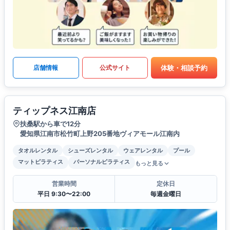
体験・相談予約
店舗情報
公式サイト
ティップネス江南店
扶桑駅から車で12分
愛知県江南市松竹町上野205番地ヴィアモール江南内
タオルレンタル
シューズレンタル
ウェアレンタル
プール
マットピラティス
パーソナルピラティス
もっと見る
営業時間
定休日
平日 9:30〜22:00
毎週金曜日