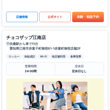
体験・相談予約
店舗情報
公式サイト
チョコザップ江南店
扶桑駅から車で11分
愛知県江南市赤童子町御宿61-1赤童町御宿店舗2F
ロッカー
体組成計
Wi-Fi
他店舗利用
食事指導
営業時間
定休日
24:00間
定休日なし