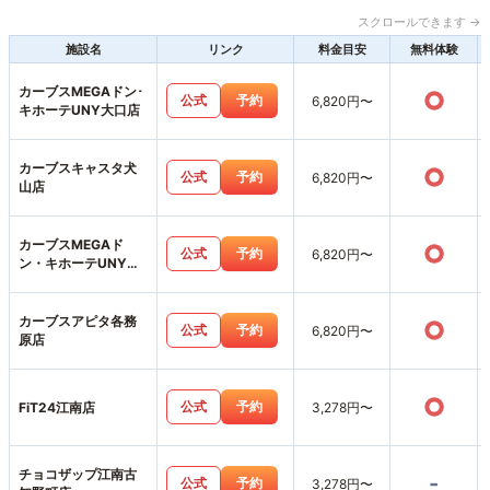
スクロールできます →
施設名
リンク
料金目安
無料体験
カーブスMEGAドン･
○
公式
予約
6,820円〜
キホーテUNY大口店
カーブスキャスタ犬
○
公式
予約
6,820円〜
山店
カーブスMEGAド
○
公式
予約
6,820円〜
ン・キホーテUNY江
南店
カーブスアピタ各務
○
公式
予約
6,820円〜
原店
○
公式
予約
FiT24江南店
3,278円〜
チョコザップ江南古
-
公式
予約
3,278円〜