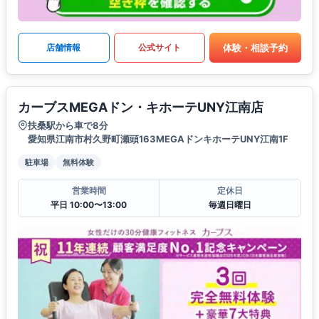
体験・相談予約
店舗情報
公式サイト
カーブスMEGAドン・キホーテUNY江南店
扶桑駅から車で8分
愛知県江南市村久野町瀬頭163MEGAドンキホーテUNY江南1F
駐車場
無料体験
営業時間
定休日
平日 10:00〜13:00
毎週日曜日