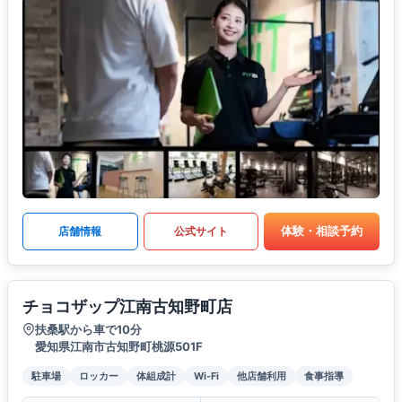
体験・相談予約
店舗情報
公式サイト
チョコザップ江南古知野町店
扶桑駅から車で10分
愛知県江南市古知野町桃源501F
駐車場
ロッカー
体組成計
Wi-Fi
他店舗利用
食事指導