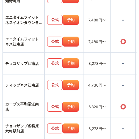
知野町店
エニタイムフィット
-
公式
予約
7,480円〜
ネスイオンタウン各
務原鵜沼店
エニタイムフィット
○
公式
予約
7,480円〜
ネス江南店
-
公式
予約
チョコザップ江南店
3,278円〜
-
公式
予約
ティップネス江南店
4,730円〜
カーブス平和堂江南
○
公式
予約
6,820円〜
店
チョコザップ各務原
-
公式
予約
3,278円〜
六軒駅前店