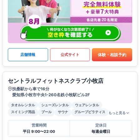
体験・相談予約
店舗情報
公式サイト
セントラルフィットネスクラブ小牧店
扶桑駅から車で16分
愛知県小牧市中央1-260名鉄小牧駅ビル2F
タオルレンタル
シューズレンタル
ウェアレンタル
スイミング用品
プール
サウナ
グループピラティス
もっと見る
営業時間
定休日
平日 9:00〜22:00
毎週金曜日