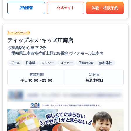
体験・相談予約
店舗情報
公式サイト
キャンペーン中
ティップネス･キッズ江南店
扶桑駅から車で12分
愛知県江南市松竹町上野205番地 ヴィアモール江南内
プール
駐車場
シャワー
ロッカー
子連れOK
無料体験
営業時間
定休日
平日 10:00〜23:00
毎週木曜日