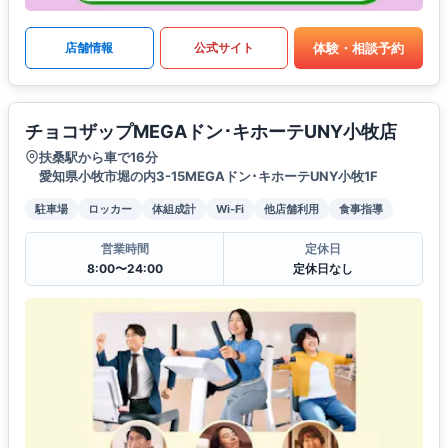
体験・相談予約
店舗情報
公式サイト
チョコザップMEGAドン･キホーテUNY小牧店
扶桑駅から車で16分
愛知県小牧市堀の内3-15MEGAドン･キホーテUNY小牧1F
駐車場
ロッカー
体組成計
Wi-Fi
他店舗利用
食事指導
営業時間
定休日
8:00〜24:00
定休日なし