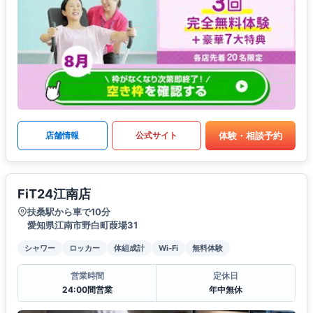
体験・相談予約
店舗情報
公式サイト
FiT24江南店
扶桑駅から車で10分
愛知県江南市野白町葭場31
シャワー
ロッカー
体組成計
Wi-Fi
無料体験
営業時間
定休日
24:00間営業
年中無休