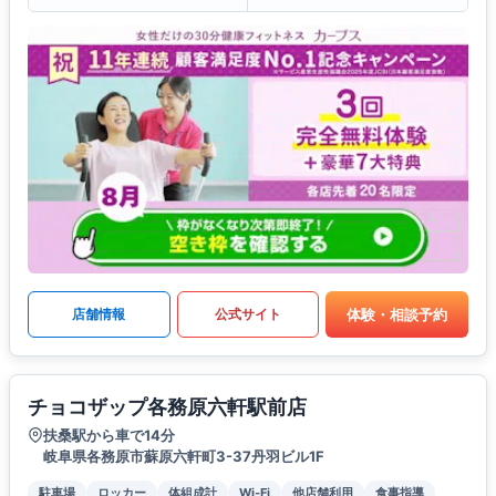
体験・相談予約
店舗情報
公式サイト
チョコザップ各務原六軒駅前店
扶桑駅から車で14分
岐阜県各務原市蘇原六軒町3-37丹羽ビル1F
駐車場
ロッカー
体組成計
Wi-Fi
他店舗利用
食事指導