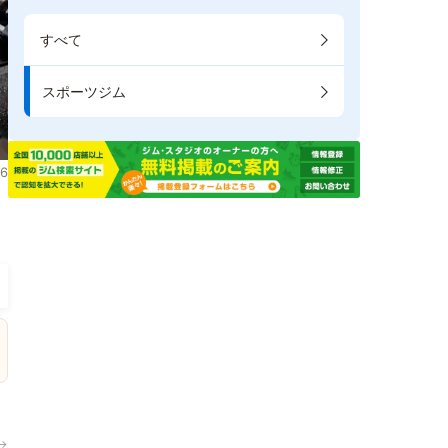
すべて
スポーツジム
6
。
→