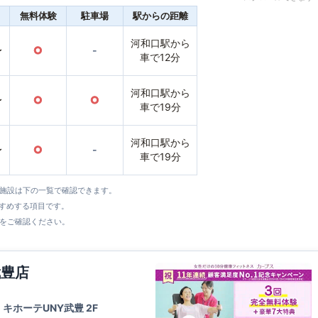
無料体験
駐車場
駅からの距離
河和口駅から
〜
○
-
車で12分
河和口駅から
〜
○
○
車で19分
河和口駅から
〜
○
-
車で19分
全施設は下の一覧で確認できます。
すすめする項目です。
をご確認ください。
武豊店
キホーテUNY武豊 2F