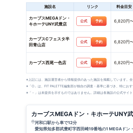
施設名
リンク
料金目安
カーブスMEGAドン・
6,820円
公式
予約
キホーテUNY武豊店
カーブスCフェスタ半
6,820円
公式
予約
田青山店
カーブス西尾一色店
6,820円
公式
予約
※上記には、施設運営者から情報提供のあった施設を掲載しています。
※「○」は、FIT PALETTE編集部が独自の調査・基準に基づき、特にお
※「－」は未提供を示すものではありません。詳細は各施設の公式サイト
カーブスMEGAドン・キホーテUNY
河和口駅から車で12分
愛知県知多郡武豊町字西田崎19番地の1 MEGAドン・