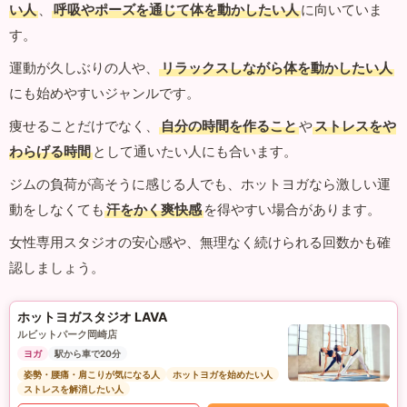
い人
、
呼吸やポーズを通じて体を動かしたい人
に向いていま
す。
運動が久しぶりの人や、
リラックスしながら体を動かしたい人
にも始めやすいジャンルです。
痩せることだけでなく、
自分の時間を作ること
や
ストレスをや
わらげる時間
として通いたい人にも合います。
ジムの負荷が高そうに感じる人でも、ホットヨガなら激しい運
動をしなくても
汗をかく爽快感
を得やすい場合があります。
女性専用スタジオの安心感や、無理なく続けられる回数かも確
認しましょう。
ホットヨガスタジオ LAVA
ルビットパーク岡崎店
ヨガ
駅から車で20分
姿勢・腰痛・肩こりが気になる人
ホットヨガを始めたい人
ストレスを解消したい人