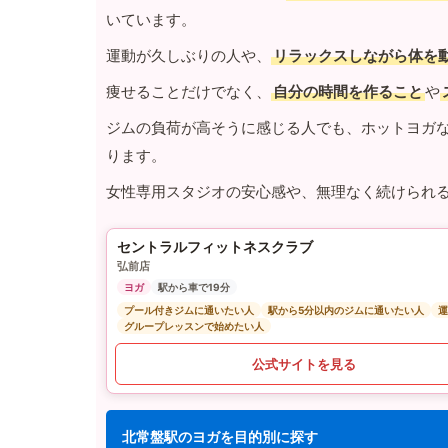
いています。
運動が久しぶりの人や、
リラックスしながら体を
痩せることだけでなく、
自分の時間を作ること
や
ジムの負荷が高そうに感じる人でも、ホットヨガ
ります。
女性専用スタジオの安心感や、無理なく続けられ
セントラルフィットネスクラブ
弘前店
ヨガ
駅から車で19分
プール付きジムに通いたい人
駅から5分以内のジムに通いたい人
運
グループレッスンで始めたい人
公式サイトを見る
北常盤駅のヨガを目的別に探す