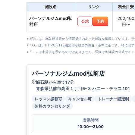
施設名
リンク
料金目安
パーソナルジムmod弘
202,400
公式
予約
前店
円〜
※上記には、施設運営者から情報提供のあった施設を掲載しています。
※「○」は、FIT PALETTE編集部が独自の調査・基準に基づき、特にお
※「－」は未提供を示すものではありません。詳細は各施設の公式サイト
パーソナルジムmod弘前店
鯖石駅から車で17分
青森県弘前市高田１丁目5-３ ハニー・テラス 101
レッスン振替可
キャンセル可
トレーナー固定制
無料カウンセリング
営業時間
10:00〜21:00