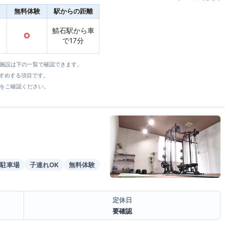
無料体験
駅からの距離
鯖石駅から車
○
で17分
全施設は下の一覧で確認できます。
すすめする項目です。
をご確認ください。
駐車場
子連れOK
無料体験
定休日
要確認