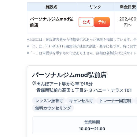
施設名
リンク
料金目安
パーソナルジムmod弘
202,400
公式
予約
前店
円〜
※上記には、施設運営者から情報提供のあった施設を掲載しています。
※「○」は、FIT PALETTE編集部が独自の調査・基準に基づき、特にお
※「－」は未提供を示すものではありません。詳細は各施設の公式サイト
パーソナルジムmod弘前店
田んぼアート駅から車で15分
青森県弘前市高田１丁目5-３ ハニー・テラス 101
レッスン振替可
キャンセル可
トレーナー固定制
無料カウンセリング
営業時間
10:00〜21:00