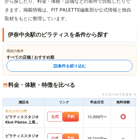
から探したり、料金・体験・設備などの条件で比較したりで
きます。掲載情報は、FIT PALETTE編集部が公式情報と独自
取材をもとに整理しています。
伊奈中央駅のピラティスを条件から探す
現在の条件
すべての店舗 / おすすめ順
条件を絞り込む
料金・体験・特徴を比べる
スクロールできます →
施設名
リンク
料金目安
無料体験
キャンペーン中
○
公式
予約
ピラティススタジオ
10,999円〜
Kkot Pilates 上尾店
上尾店
ピラティススタジオ
-
公式
予約
29,700円〜