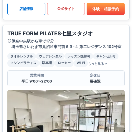
体験・相談予約
店舗情報
公式サイト
TRUE FORM PILATES七里スタジオ
伊奈中央駅から車で17分
埼玉県さいたま市見沼区東門前６３-４ 第二レジデンス 102号室
タオルレンタル
ウェアレンタル
レッスン振替可
キャンセル可
マシンピラティス
駐車場
ロッカー
Wi-Fi
もっと見る
営業時間
定休日
平日 9:00〜22:00
要確認