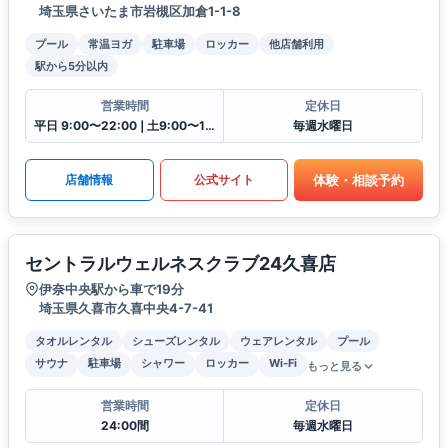
埼玉県さいたま市岩槻区加倉1-1-8
プール
常温ヨガ
駐車場
ロッカー
他店舗利用
駅から5分以内
営業時間
定休日
平日 9:00〜22:00❘土9:00〜19:00❘日9:00〜17:00❘祝9:00〜16:30
毎週水曜日
体験・相談予約
店舗情報
公式サイト
セントラルウェルネスクラブ24久喜店
伊奈中央駅から車で19分
埼玉県久喜市久喜中央4-7-41
タオルレンタル
シューズレンタル
ウェアレンタル
プール
サウナ
駐車場
シャワー
ロッカー
Wi-Fi
もっと見る
営業時間
定休日
24:00間
毎週水曜日