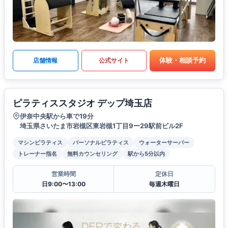
体験・相談予約
店舗情報
公式サイト
ピラティススタジオ デップ埼玉店
伊奈中央駅から車で19分
埼玉県さいたま市岩槻区東岩槻1丁目9ー29駅前ビル2F
マシンピラティス
パーソナルピラティス
ウォーターサーバー
トレーナー指名
無料カウンセリング
駅から5分以内
営業時間
定休日
日9:00〜13:00
毎週木曜日