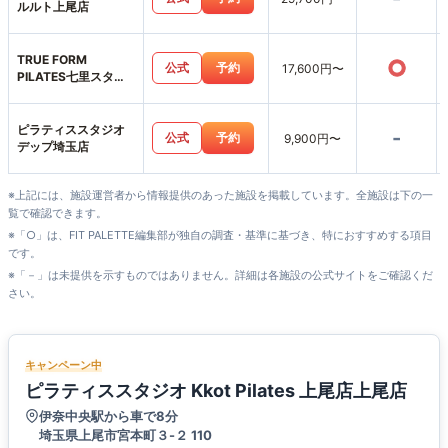
ルルト上尾店
TRUE FORM
○
公式
予約
17,600円〜
PILATES七里スタジ
オ
ピラティススタジオ
-
公式
予約
9,900円〜
デップ埼玉店
※上記には、施設運営者から情報提供のあった施設を掲載しています。全施設は下の一
覧で確認できます。
※「○」は、FIT PALETTE編集部が独自の調査・基準に基づき、特におすすめする項目
です。
※「－」は未提供を示すものではありません。詳細は各施設の公式サイトをご確認くだ
さい。
キャンペーン中
ピラティススタジオ Kkot Pilates 上尾店上尾店
伊奈中央駅から車で8分
埼玉県上尾市宮本町３-２ 110