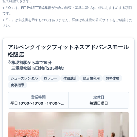
覧で確認できます。
※「○」は、FIT PALETTE編集部が独自の調査・基準に基づき、特におすすめする項目
です。
※「－」は未提供を示すものではありません。詳細は各施設の公式サイトをご確認くだ
さい。
アルペンクイックフィットネスアドバンスモール
松阪店
権現前駅から車で16分
三重県松阪市田村町235番地1
シューズレンタル
ロッカー
体組成計
他店舗利用
無料体験
食事指導
営業時間
定休日
平日 10:00〜13:00・14:00〜20:00
毎週日曜日