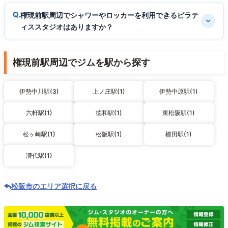
権現前駅周辺でシャワーやロッカーを利用できるピラテ
ィススタジオはありますか？
権現前駅周辺でジムを駅から探す
伊勢中川駅(3)
上ノ庄駅(1)
伊勢中原駅(1)
六軒駅(1)
徳和駅(1)
東松阪駅(1)
松ヶ崎駅(1)
松阪駅(1)
櫛田駅(1)
漕代駅(1)
松阪市のエリア選択に戻る