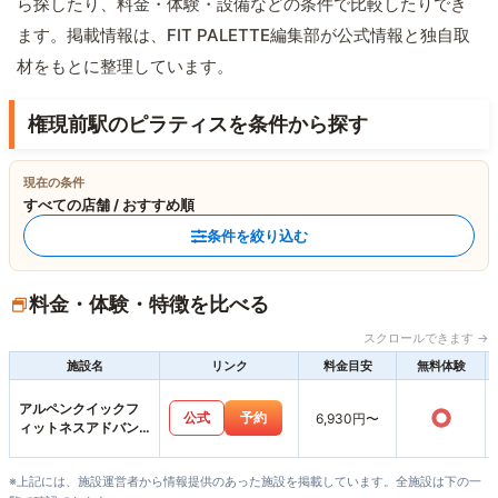
ら探したり、料金・体験・設備などの条件で比較したりでき
ます。掲載情報は、FIT PALETTE編集部が公式情報と独自取
材をもとに整理しています。
権現前駅のピラティスを条件から探す
現在の条件
すべての店舗 / おすすめ順
条件を絞り込む
料金・体験・特徴を比べる
スクロールできます →
施設名
リンク
料金目安
無料体験
アルペンクイックフ
○
公式
予約
6,930円〜
ィットネスアドバン
スモール松阪店
※上記には、施設運営者から情報提供のあった施設を掲載しています。全施設は下の一