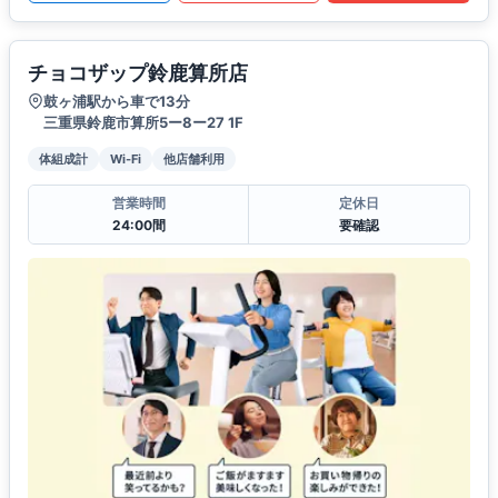
チョコザップ鈴鹿算所店
鼓ヶ浦駅から車で13分
三重県鈴鹿市算所5ー8ー27 1F
体組成計
Wi-Fi
他店舗利用
営業時間
定休日
24:00間
要確認