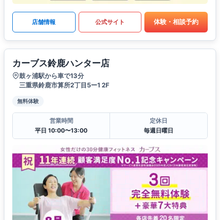
体験・相談予約
店舗情報
公式サイト
カーブス鈴鹿ハンター店
鼓ヶ浦駅から車で13分
三重県鈴鹿市算所2丁目5ー1 2F
無料体験
営業時間
定休日
平日 10:00〜13:00
毎週日曜日