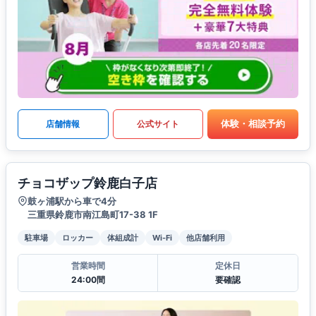
体験・相談予約
店舗情報
公式サイト
チョコザップ鈴鹿白子店
鼓ヶ浦駅から車で4分
三重県鈴鹿市南江島町17-38 1F
駐車場
ロッカー
体組成計
Wi-Fi
他店舗利用
営業時間
定休日
24:00間
要確認