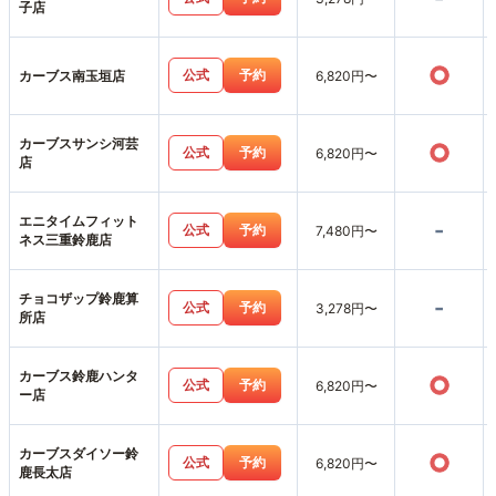
子店
○
公式
予約
カーブス南玉垣店
6,820円〜
カーブスサンシ河芸
○
公式
予約
6,820円〜
店
エニタイムフィット
-
公式
予約
7,480円〜
ネス三重鈴鹿店
チョコザップ鈴鹿算
-
公式
予約
3,278円〜
所店
カーブス鈴鹿ハンタ
○
公式
予約
6,820円〜
ー店
カーブスダイソー鈴
○
公式
予約
6,820円〜
鹿長太店