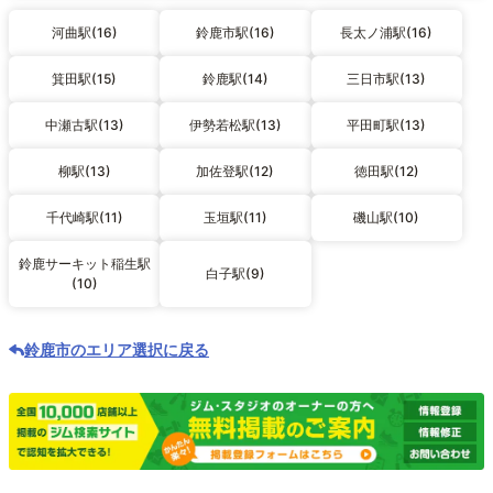
河曲駅(16)
鈴鹿市駅(16)
長太ノ浦駅(16)
箕田駅(15)
鈴鹿駅(14)
三日市駅(13)
中瀬古駅(13)
伊勢若松駅(13)
平田町駅(13)
柳駅(13)
加佐登駅(12)
徳田駅(12)
千代崎駅(11)
玉垣駅(11)
磯山駅(10)
鈴鹿サーキット稲生駅
白子駅(9)
(10)
鈴鹿市のエリア選択に戻る