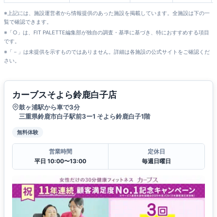
※上記には、施設運営者から情報提供のあった施設を掲載しています。全施設は下の一
覧で確認できます。
※「○」は、FIT PALETTE編集部が独自の調査・基準に基づき、特におすすめする項目
です。
※「－」は未提供を示すものではありません。詳細は各施設の公式サイトをご確認くだ
さい。
カーブスそよら鈴鹿白子店
鼓ヶ浦駅から車で3分
三重県鈴鹿市白子駅前3ー1 そよら鈴鹿白子1階
無料体験
営業時間
定休日
平日 10:00〜13:00
毎週日曜日