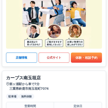
体験・相談予約
店舗情報
公式サイト
カーブス南玉垣店
鼓ヶ浦駅から車で7分
三重県鈴鹿市南玉垣町7074
駐車場
無料体験
営業時間
定休日