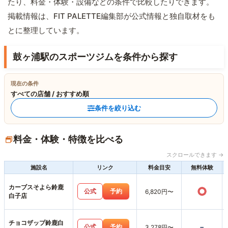
たり、料金・体験・設備などの条件で比較したりできます。
掲載情報は、FIT PALETTE編集部が公式情報と独自取材をも
とに整理しています。
鼓ヶ浦駅のスポーツジムを条件から探す
現在の条件
すべての店舗 / おすすめ順
条件を絞り込む
料金・体験・特徴を比べる
スクロールできます →
施設名
リンク
料金目安
無料体験
カーブスそよら鈴鹿
○
公式
予約
6,820円〜
白子店
チョコザップ鈴鹿白
-
公式
予約
3,278円〜