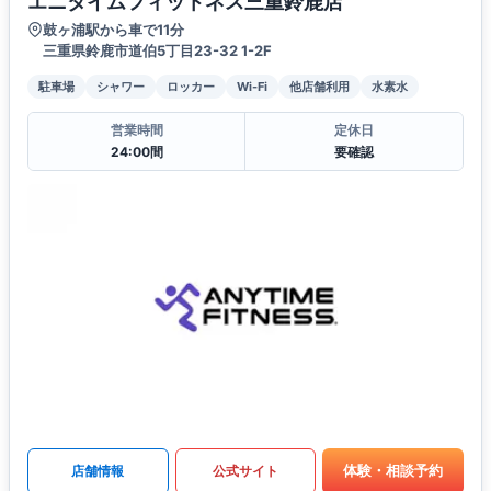
エニタイムフィットネス三重鈴鹿店
鼓ヶ浦駅から車で11分
三重県鈴鹿市道伯5丁目23-32 1-2F
駐車場
シャワー
ロッカー
Wi-Fi
他店舗利用
水素水
営業時間
定休日
24:00間
要確認
体験・相談予約
店舗情報
公式サイト