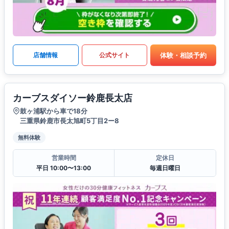
体験・相談予約
店舗情報
公式サイト
カーブスダイソー鈴鹿長太店
鼓ヶ浦駅から車で18分
三重県鈴鹿市長太旭町5丁目2ー8
無料体験
営業時間
定休日
平日 10:00〜13:00
毎週日曜日