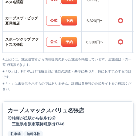
ネス名張店
カーブスザ・ビッグ
○
公式
予約
6,820円〜
夏見橋店
スポーツクラブ アク
○
公式
予約
6,380円〜
トス名張店
※上記には、施設運営者から情報提供のあった施設を掲載しています。全施設は下の一
覧で確認できます。
※「○」は、FIT PALETTE編集部が独自の調査・基準に基づき、特におすすめする項目
です。
※「－」は未提供を示すものではありません。詳細は各施設の公式サイトをご確認くだ
さい。
カーブスマックスバリュ名張店
桔梗が丘駅から徒歩13分
三重県名張市蔵持町原出1746
駐車場
無料体験