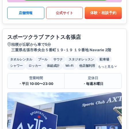
体験・相談予約
店舗情報
公式サイト
スポーツクラブ アクトス名張店
桔梗が丘駅から車で5分
三重県名張市希央台５番町１９-１９ １９番地 Navarie 2階
タオルレンタル
プール
サウナ
スタジオレッスン
駐車場
シャワー
ロッカー
体組成計
Wi-Fi
他店舗利用
もっと見る
営業時間
定休日
・平日 10:00〜23:00
・毎週木曜日