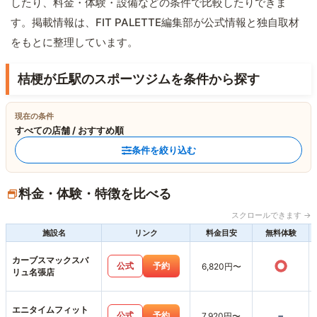
したり、料金・体験・設備などの条件で比較したりできま
す。掲載情報は、FIT PALETTE編集部が公式情報と独自取材
をもとに整理しています。
桔梗が丘駅のスポーツジムを条件から探す
現在の条件
すべての店舗 / おすすめ順
条件を絞り込む
料金・体験・特徴を比べる
スクロールできます →
施設名
リンク
料金目安
無料体験
カーブスマックスバ
○
公式
予約
6,820円〜
リュ名張店
エニタイムフィット
-
公式
予約
7,920円〜