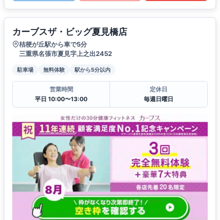
カーブスザ・ビッグ夏見橋店
桔梗が丘駅から車で5分
三重県名張市夏見字上之出2452
駐車場
無料体験
駅から5分以内
営業時間
定休日
平日 10:00〜13:00
毎週日曜日