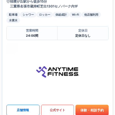
桔梗が丘駅から徒歩15分
三重県名張市蔵持町芝出1301セノパーク内1F
駐車場
シャワー
ロッカー
体組成計
Wi-Fi
他店舗利用
水素水
営業時間
定休日
24:00間
定休日なし
体験・相談予約
店舗情報
公式サイト