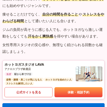
にも始めやすいジャンルです。
痩せることだけでなく、
自分の時間を作ること
や
ストレスをや
わらげる時間
として通いたい人にも合います。
ジムの負荷が高そうに感じる人でも、ホットヨガなら激しい運
動をしなくても
汗をかく爽快感
を得やすい場合があります。
女性専用スタジオの安心感や、無理なく続けられる回数かも確
認しましょう。
ホットヨガスタジオ LAVA
アクロスプラザ鈴鹿店
ヨガ
駅から車で17分
姿勢・腰痛・肩こりが気になる人
ホットヨガを始めたい人
ストレスを解消したい人
公式サイトを見る
体験・相談予約