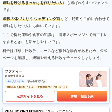
運動を続けるきっかけを作りたい人
にも選ばれやすいジャンル
です。
産後の体づくり
や
ウェディング前
など、時期や目的に合わせて
運動をしたい人にも向いています。
ここで得た運動や食事の知識は、将来スポーツジムで自主トレ
をするときにも活かしやすいです。
料金は月額、回数券、コースなど複雑な場合があるため、公式
ページを確認し、総額や通える回数をチェックしましょう。
ファディー
鈴鹿中央通り店
パーソナルジム
駅から車で20分
運動不足を解消したい人
女性専用ジムに通いたい人
公式サイトを見る
体験・相談予約
ZEAL BOXING FITNESS（ジール ボクシング フィットネス）