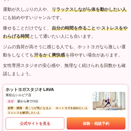
運動が久しぶりの人や、
リラックスしながら体を動かしたい人
にも始めやすいジャンルです。
痩せることだけでなく、
自分の時間を作ること
や
ストレスをや
わらげる時間
として通いたい人にも合います。
ジムの負荷が高そうに感じる人でも、ホットヨガなら激しい運
動をしなくても
汗をかく爽快感
を得やすい場合があります。
女性専用スタジオの安心感や、無理なく続けられる回数かも確
認しましょう。
ホットヨガスタジオ LAVA
東松山シルピア店
ヨガ
駅から車で11分
姿勢・腰痛・肩こりが気になる人
ホットヨガを始めたい人
ストレスを解消したい人
公式サイトを見る
体験・相談予約