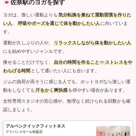
佐奈駅のヨガを探す
ヨガは、激しい運動よりも
気分転換を兼ねて運動習慣を作りた
い人
、
呼吸やポーズを通じて体を動かしたい人
に向いていま
す。
運動が久しぶりの人や、
リラックスしながら体を動かしたい人
にも始めやすいジャンルです。
痩せることだけでなく、
自分の時間を作ること
や
ストレスをや
わらげる時間
として通いたい人にも合います。
ジムの負荷が高そうに感じる人でも、ホットヨガなら激しい運
動をしなくても
汗をかく爽快感
を得やすい場合があります。
女性専用スタジオの安心感や、無理なく続けられる回数かも確
認しましょう。
アルペンクイックフィットネス
アドバンスモール松阪店