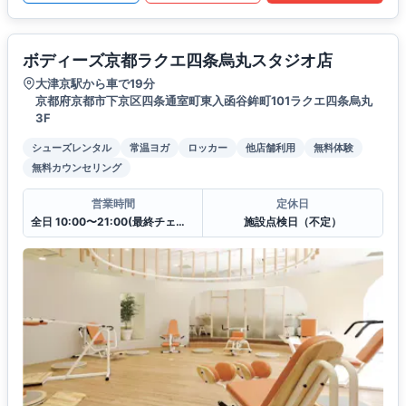
ボディーズ京都ラクエ四条烏丸スタジオ店
大津京駅から車で19分
京都府京都市下京区四条通室町東入函谷鉾町101ラクエ四条烏丸
3F
シューズレンタル
常温ヨガ
ロッカー
他店舗利用
無料体験
無料カウンセリング
営業時間
定休日
全日 10:00〜21:00(最終チェックイン20:30)
施設点検日（不定）