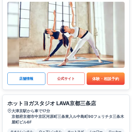
体験・相談予約
店舗情報
公式サイト
ホットヨガスタジオ LAVA京都三条店
大津京駅から車で17分
京都府京都市中京区河原町三条東入ル中島町90フェリチタ三条木
屋町ビル6F
タオルレンタル
ウェアレンタル
ホットヨガ
シャワー
ロッカー