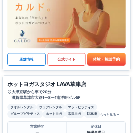
体験・相談予約
店舗情報
公式サイト
ホットヨガスタジオ LAVA草津店
大津京駅から車で20分
滋賀県草津市大路1ー8ー1南洋軒ビル5F
タオルレンタル
ウェアレンタル
マットピラティス
グループピラティス
ホットヨガ
常温ヨガ
駐車場
もっと見る
営業時間
定休日
ー
毎週金曜日