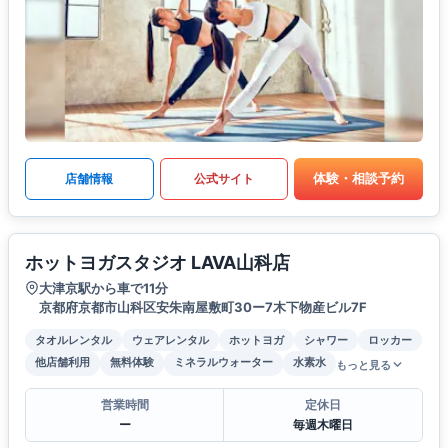
体験・相談予約
店舗情報
公式サイト
ホットヨガスタジオ LAVA山科店
大津京駅から車で11分
京都府京都市山科区安朱南屋敷町30ー7木下物産ビル7F
タオルレンタル
ウェアレンタル
ホットヨガ
シャワー
ロッカー
他店舗利用
無料体験
ミネラルウォーター
水素水
もっと見る
営業時間
定休日
ー
毎週木曜日