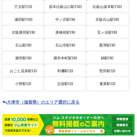
穴太駅(12)
坂本比叡山口駅(10)
比叡山坂本駅(10)
瀬田駅(10)
中ノ庄駅(9)
京阪石山駅(9)
京阪膳所駅(9)
唐橋前駅(9)
瓦ヶ浜駅(9)
石山駅(9)
石山寺駅(9)
粟津駅(9)
膳所駅(9)
膳所本町駅(9)
錦駅(9)
おごと温泉駅(2)
和邇駅(2)
堅田駅(2)
小野駅(2)
志賀駅(2)
蓬莱駅(2)
大津市（滋賀県）のエリア選択に戻る