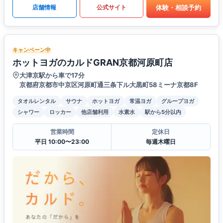
体験・相談予約
店舗情報
公式サイト
キャンペーン中
ホットヨガのカルドGRAN京都河原町店
大津京駅から車で17分
京都府京都市中京区河原町通三条下ル大黒町58ミーナ京都8F
タオルレンタル
サウナ
ホットヨガ
常温ヨガ
グループヨガ
シャワー
ロッカー
他店舗利用
水素水
駅から5分以内
営業時間
定休日
平日 10:00〜23:00
毎週木曜日