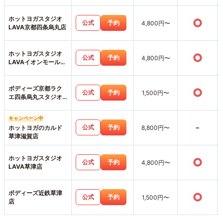
町店
ホットヨガスタジオ
○
公式
予約
4,800円〜
LAVA京都四条烏丸店
ホットヨガスタジオ
○
公式
予約
4,800円〜
LAVAイオンモール北
大路店
ボディーズ京都ラク
○
公式
予約
1,500円〜
エ四条烏丸スタジオ
店
キャンペーン中
-
公式
予約
ホットヨガのカルド
8,800円〜
草津滋賀店
ホットヨガスタジオ
○
公式
予約
4,800円〜
LAVA草津店
ボディーズ近鉄草津
○
公式
予約
1,500円〜
店