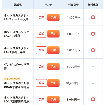
施設名
リンク
料金目安
無料体験
ホットヨガスタジオ
○
公式
予約
4,800円〜
LAVAオーミー大津テ
ラス店
ホットヨガスタジオ
○
公式
予約
4,800円〜
LAVA山科店
ホットヨガスタジオ
○
公式
予約
3,800円〜
LAVA京都三条店
グンゼスポーツ南草
-
公式
予約
5,720円〜
津
キャンペーン中
-
公式
予約
ホットヨガのカルド
10,450円〜
GRAN京都河原町店
ホットヨガスタジオ
○
公式
予約
8,910円〜
LOIVE京都四条河原