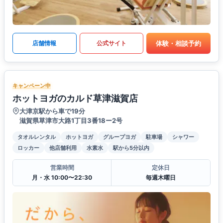
体験・相談予約
店舗情報
公式サイト
キャンペーン中
ホットヨガのカルド草津滋賀店
大津京駅から車で19分
滋賀県草津市大路1丁目3番18ー2号
タオルレンタル
ホットヨガ
グループヨガ
駐車場
シャワー
ロッカー
他店舗利用
水素水
駅から5分以内
営業時間
定休日
月・水 10:00〜22:30
毎週木曜日