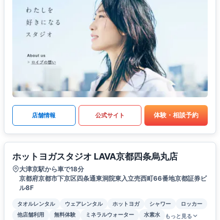
体験・相談予約
店舗情報
公式サイト
ホットヨガスタジオ LAVA京都四条烏丸店
大津京駅から車で18分
京都府京都市下京区四条通東洞院東入立売西町66番地京都証券ビ
ル8F
タオルレンタル
ウェアレンタル
ホットヨガ
シャワー
ロッカー
他店舗利用
無料体験
ミネラルウォーター
水素水
もっと見る