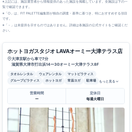
※上記には、施設運営者から情報提供のあった施設を掲載しています。全施設は下の一
覧で確認できます。
※「○」は、FIT PALETTE編集部が独自の調査・基準に基づき、特におすすめする項目
です。
※「－」は未提供を示すものではありません。詳細は各施設の公式サイトをご確認くだ
さい。
ホットヨガスタジオ LAVAオーミー大津テラス店
大津京駅から車で7分
滋賀県大津市打出浜14ー30オーミー大津テラス8F
タオルレンタル
ウェアレンタル
マットピラティス
グループピラティス
ホットヨガ
常温ヨガ
駐車場
もっと見る
営業時間
定休日
ー
毎週火曜日