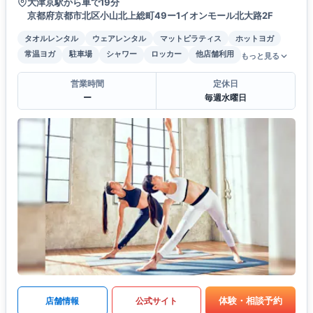
大津京駅から車で19分
京都府京都市北区小山北上総町49ー1イオンモール北大路2F
タオルレンタル
ウェアレンタル
マットピラティス
ホットヨガ
常温ヨガ
駐車場
シャワー
ロッカー
他店舗利用
もっと見る
営業時間
定休日
ー
毎週水曜日
体験・相談予約
店舗情報
公式サイト