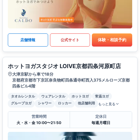
体験・相談予約
店舗情報
公式サイト
ホットヨガスタジオ LOIVE京都四条河原町店
大津京駅から車で18分
京都府京都市下京区奈良物町四条通寺町西入375メルローズ京都
四条ビル4階
タオルレンタル
ウェアレンタル
ホットヨガ
常温ヨガ
グループヨガ
シャワー
ロッカー
他店舗利用
もっと見る
営業時間
定休日
火・水・金 10:00〜21:50
毎週月曜日