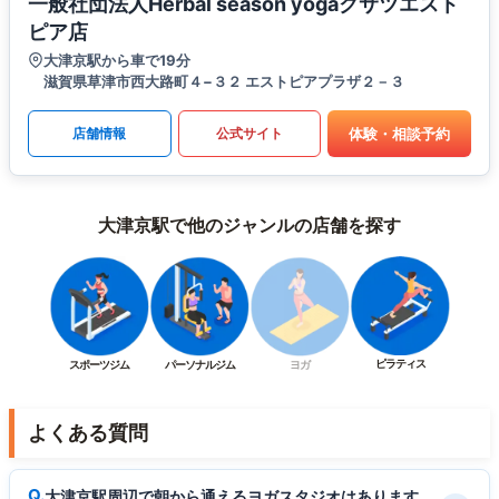
一般社団法人Herbal season yogaクサツエスト
ピア店
大津京駅から車で19分
滋賀県草津市西大路町４−３２ エストピアプラザ２－３
体験・相談予約
店舗情報
公式サイト
大津京駅で他のジャンルの店舗を探す
ピラティス
スポーツジム
パーソナルジム
ヨガ
よくある質問
大津京駅周辺で朝から通えるヨガスタジオはあります