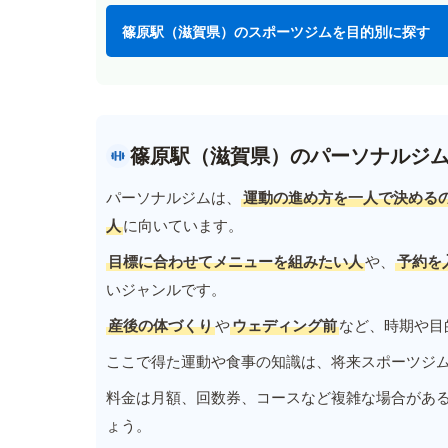
篠原駅（滋賀県）のスポーツジムを目的別に探す
篠原駅（滋賀県）のパーソナルジ
パーソナルジムは、
運動の進め方を一人で決める
人
に向いています。
目標に合わせてメニューを組みたい人
や、
予約を
いジャンルです。
産後の体づくり
や
ウェディング前
など、時期や目
ここで得た運動や食事の知識は、将来スポーツジ
料金は月額、回数券、コースなど複雑な場合があ
ょう。