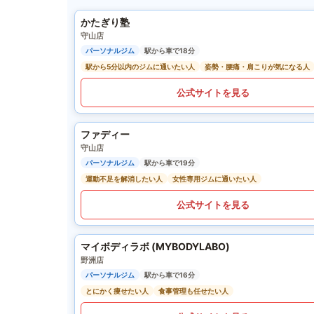
かたぎり塾
守山店
パーソナルジム
駅から車で18分
駅から5分以内のジムに通いたい人
姿勢・腰痛・肩こりが気になる人
公式サイトを見る
ファディー
守山店
パーソナルジム
駅から車で19分
運動不足を解消したい人
女性専用ジムに通いたい人
公式サイトを見る
マイボディラボ (MYBODYLABO)
野洲店
パーソナルジム
駅から車で16分
とにかく痩せたい人
食事管理も任せたい人