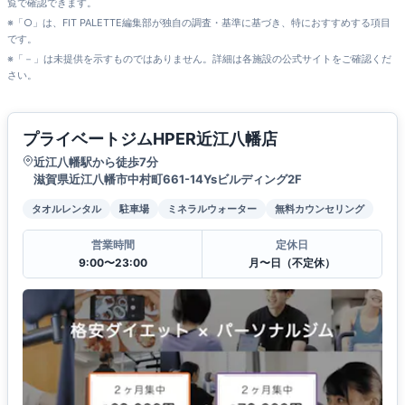
覧で確認できます。
※「○」は、FIT PALETTE編集部が独自の調査・基準に基づき、特におすすめする項目
です。
※「－」は未提供を示すものではありません。詳細は各施設の公式サイトをご確認くだ
さい。
プライベートジムHPER近江八幡店
近江八幡駅から徒歩7分
滋賀県近江八幡市中村町661-14Ysビルディング2F
タオルレンタル
駐車場
ミネラルウォーター
無料カウンセリング
営業時間
定休日
9:00〜23:00
月〜日（不定休）