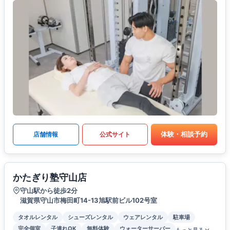
体験・相談予約
店舗情報
公式サイト
かたぎり塾守山店
守山駅から徒歩2分
滋賀県守山市梅田町14-13旭駅前ビル102号室
タオルレンタル
シューズレンタル
ウェアレンタル
駐車場
完全個室
子連れOK
無料体験
ウォーターサーバー
もっと見る