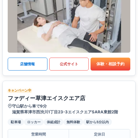
体験・相談予約
店舗情報
公式サイト
キャンペーン中
ファディー草津エイスクエア店
守山駅から車で9分
滋賀県草津市西渋川1丁目23-3エイスクエアSARA東館2階
駐車場
ロッカー
体組成計
無料体験
駅から5分以内
営業時間
定休日