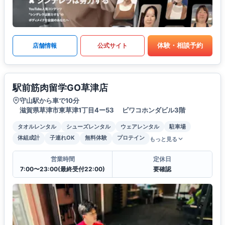
体験・相談予約
店舗情報
公式サイト
駅前筋肉留学GO草津店
守山駅から車で10分
滋賀県草津市東草津1丁目4ー53 ビワコホンダビル3階
タオルレンタル
シューズレンタル
ウェアレンタル
駐車場
体組成計
子連れOK
無料体験
プロテイン
もっと見る
営業時間
定休日
7:00〜23:00(最終受付22:00)
要確認