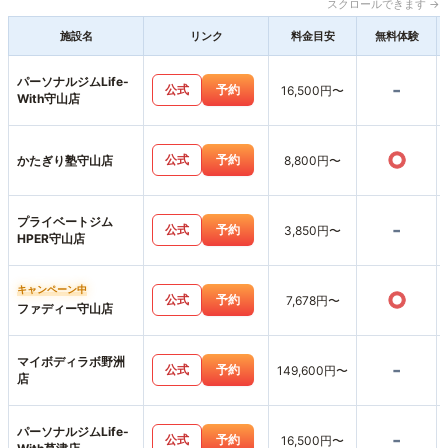
スクロールできます →
施設名
リンク
料金目安
無料体験
パーソナルジムLife-
-
公式
予約
16,500円〜
With守山店
○
公式
予約
かたぎり塾守山店
8,800円〜
プライベートジム
-
公式
予約
3,850円〜
HPER守山店
キャンペーン中
○
公式
予約
7,678円〜
ファディー守山店
マイボディラボ野洲
-
公式
予約
149,600円〜
店
パーソナルジムLife-
-
公式
予約
16,500円〜