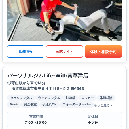
体験・相談予約
店舗情報
公式サイト
パーソナルジムLife-With南草津店
守山駅から車で14分
滋賀県草津市東矢倉４丁目８−５２ EM543
タオルレンタル
ウェアレンタル
駐車場
ロッカー
体組成計
Wi-Fi
完全個室
子連れOK
ウォーターサーバー
もっと見る
営業時間
定休日
7:00〜23:00
不定休