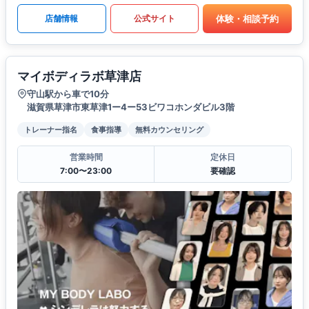
体験・相談予約
店舗情報
公式サイト
マイボディラボ草津店
守山駅から車で10分
滋賀県草津市東草津1ー4ー53ビワコホンダビル3階
トレーナー指名
食事指導
無料カウンセリング
営業時間
定休日
7:00〜23:00
要確認