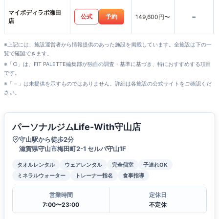
マイボディラボ瀬田
-
公式
予約
149,600円〜
店
※上記には、施設運営者から情報提供のあった施設を掲載しています。全施設は下の一
覧で確認できます。
※「○」は、FIT PALETTE編集部が独自の調査・基準に基づき、特におすすめする項目
です。
※「－」は未提供を示すものではありません。詳細は各施設の公式サイトをご確認くだ
さい。
パーソナルジムLife-With守山店
守山駅から徒歩2分
滋賀県守山市梅田町2-1 セルバ守山1F
タオルレンタル
ウェアレンタル
完全個室
子連れOK
ミネラルウォーター
トレーナー指名
食事指導
営業時間
定休日
7:00〜23:00
不定休