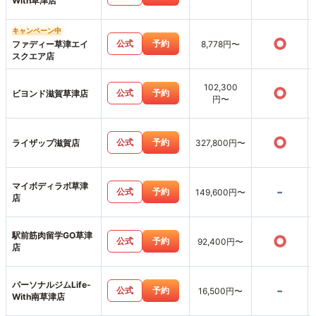
With草津店
キャンペーン中
○
公式
予約
ファディー草津エイ
8,778円〜
スクエア店
102,300
○
公式
予約
ビヨンド滋賀草津店
円〜
○
公式
予約
ライザップ滋賀店
327,800円〜
マイボディラボ草津
-
公式
予約
149,600円〜
店
駅前筋肉留学GO草津
○
公式
予約
92,400円〜
店
パーソナルジムLife-
-
公式
予約
16,500円〜
With南草津店