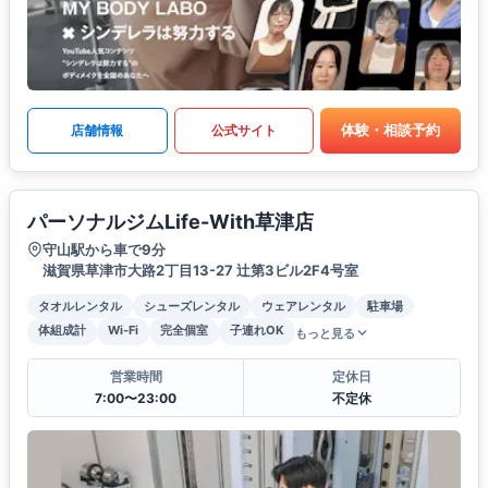
体験・相談予約
店舗情報
公式サイト
パーソナルジムLife-With草津店
守山駅から車で9分
滋賀県草津市大路2丁目13-27 辻第3ビル2F4号室
タオルレンタル
シューズレンタル
ウェアレンタル
駐車場
体組成計
Wi-Fi
完全個室
子連れOK
もっと見る
営業時間
定休日
7:00〜23:00
不定休